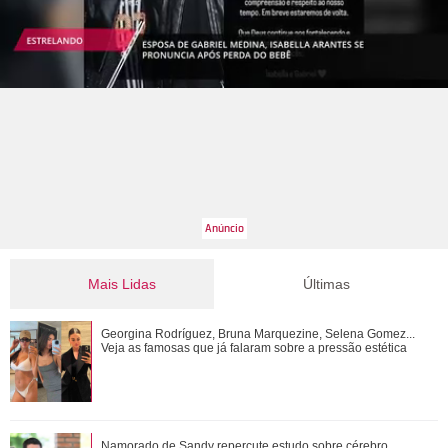
Mais Lidas
Últimas
Tony Ramos faz homenagem em aniversário de Nathalia
Georgina Rodríguez, Bruna Marquezine, Selena Gomez...
Timberg
Veja as famosas que já falaram sobre a pressão estética
De galã de novelas a problemas com substâncias
Namorado de Sandy repercute estudo sobre cérebro