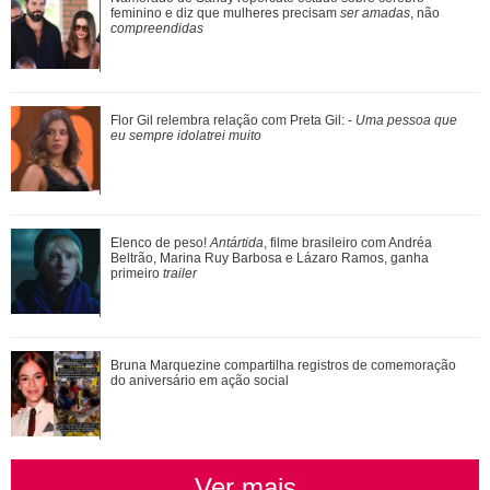
químicas... Veja as polêmicas que rondam R...
feminino e diz que mulheres precisam
ser amadas
, não
compreendidas
Shawn Mendes, João Guilherme, Enzo Celulari... Relembre
Flor Gil relembra relação com Preta Gil: -
Uma pessoa que
os amores - e affairs - de Bruna Mar...
eu sempre idolatrei muito
Assumidos! Kylian Mbappé abre álbum de fotos e noite de
Elenco de peso!
Antártida
, filme brasileiro com Andréa
cinema brasileiro com Ester Expósi...
Beltrão, Marina Ruy Barbosa e Lázaro Ramos, ganha
primeiro
trailer
Mari Gonzalez vai ao cinema para ver A Odisseia, mas
Bruna Marquezine compartilha registros de comemoração
perrengue a impede de assistir ao final
do aniversário em ação social
Ver mais