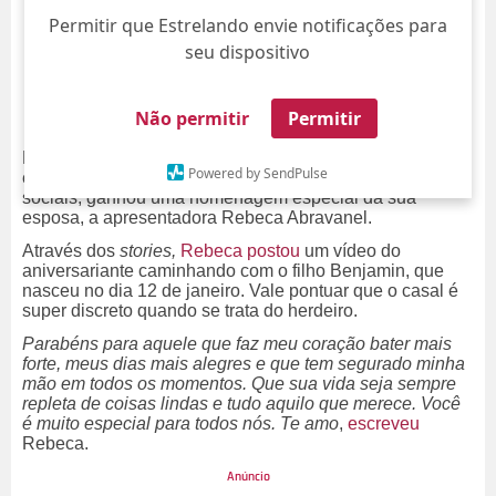
Permitir que Estrelando envie notificações para
seu dispositivo
Não permitir
Permitir
Parabéns! Nesta segunda-feira, dia 02, Alexandre Pato
Powered by SendPulse
está completando 35 anos de idade e, através das redes
sociais, ganhou uma homenagem especial da sua
esposa, a apresentadora Rebeca Abravanel.
Através dos
stories,
Rebeca postou
um vídeo do
aniversariante caminhando com o filho Benjamin, que
nasceu no dia 12 de janeiro. Vale pontuar que o casal é
super discreto quando se trata do herdeiro.
Parabéns para aquele que faz meu coração bater mais
forte, meus dias mais alegres e que tem segurado minha
mão em todos os momentos. Que sua vida seja sempre
repleta de coisas lindas e tudo aquilo que merece. Você
é muito especial para todos nós. Te amo
,
escreveu
Rebeca.