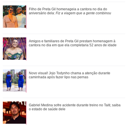
João Raul inventa para Agrado que não está conseguindo
Filho de Preta Gil homenageia a cantora no dia do
conviver com seu sucesso, e termina...
aniversário dela:
Fiz a viagem que a gente combinou
Rafael Cardoso agradece apoio da família após internação
Amigos e familiares de Preta Gil prestam homenagem à
e desabafa: Escolho seguir com q...
cantora no dia em que ela completaria 52 anos de idade
Reagiu com Uau?! Vini Jr. teria curtido e interagido em foto
Novo visual! Jojo Todynho chama a atenção durante
de atriz, diz colunista
caminhada após fazer lipo nas pernas
Gabriel Medina sofre acidente durante treino no Taiti; saiba
o estado de saúde dele