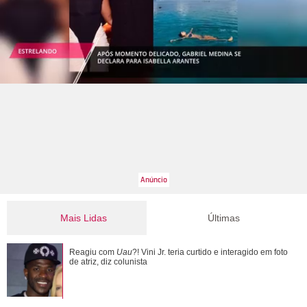
Mais Lidas
Últimas
Luciana Gimenez mostra seu apartamento em São Paulo
Reagiu com
Uau
?! Vini Jr. teria curtido e interagido em foto
pela primeira vez
de atriz, diz colunista