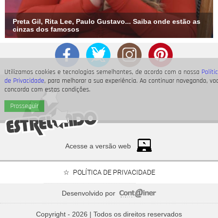
Preta Gil, Rita Lee, Paulo Gustavo... Saiba onde estão as
cinzas dos famosos
Utilizamos cookies e tecnologias semelhantes, de acordo com a nossa
Políti
de Privacidade
, para melhorar a sua experiência. Ao continuar navegando, vo
concorda com estas condições.
Prosseguir
Acesse a versão web
POLÍTICA DE PRIVACIDADE
Desenvolvido por
Bruna Marquezine, Camila Cabello, Hailey Bieber...
Relembre os amores - e
Copyright - 2026 | Todos os direitos reservados
affairs
- de Shawn Mendes