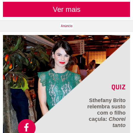
Ver mais
QUIZ
Sthefany Brito
relembra susto
com o filho
caçula:
Chorei
tanto