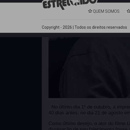
QUEM SOMOS
Copyright - 2026 | Todos os direitos reservados
No último dia 1º de outubro, a impr
40 dias antes, no dia 21 de agosto 
Como último desejo, o ator do filme
U
divulgação de seu falecimento fosse 