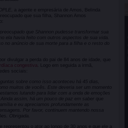
OPLE
, a agente e empresária de Amos, Belinda
 preocupado que sua filha, Shannon Amos
o:
 preocupado que Shannon pudesse transformar sua
o ela havia feito com outros aspectos de sua vida.
so no anúncio de sua morte para a filha e o resto do
por divulgar a perda do pai de 84 anos de idade, que
rdíaca congestiva
. Logo em seguida a irmã,
edes sociais:
guntas sobre como isso aconteceu há 45 dias,
como muitos de vocês. Este deveria ser um momento
s estamos lutando para lidar com a onda de emoções
a. Ainda assim, há um pouco de paz em saber que
 família e eu apreciamos profundamente as
mensagens. Por favor, continuem mantendo nossa
es. Obrigada.
ue representou o ator ao longo de 30 anos e que ele a