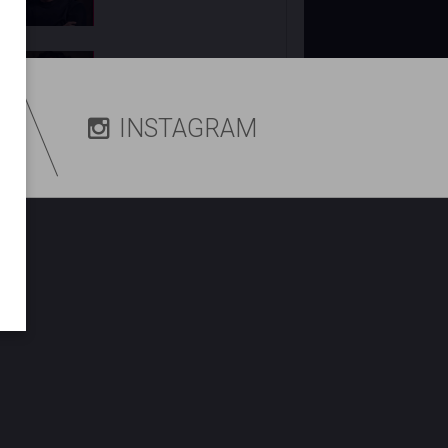
Clodd Dias, atriz de
As Five
,
morre aos 49 anos de idade
R
INSTAGRAM
Anne Hathaway manda
recado em quadro do
SBT
após novidade no programa: -
Obrigada, Brasil, pelo apoio
incrível
Vem aí!
Record
define estreia
da 12ª temporada de
Reis
Após rumores, Alice Carvalho
evita definir relação com Anitta
e explica por que protege a