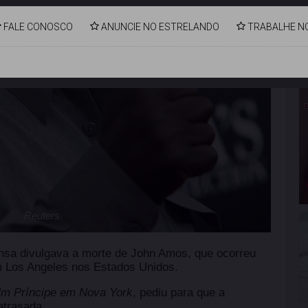
FALE CONOSCO
ANUNCIE NO ESTRELANDO
TRABALHE N
Reuters
ensa divulgava a morte de John Amos, que ocorreu
em Los Angeles nos Estados Unidos.
m Príncipe em Nova York
, pediu para que a
atrasada.