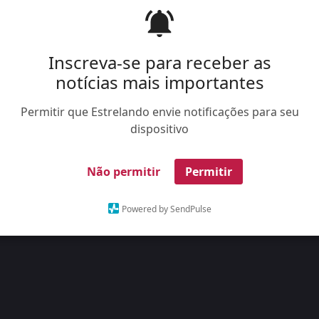
 dia 21 de agosto, mas só foi divulgado cerca de
Inscreva-se para receber as
notícias mais importantes
Pinterest
Whatsapp
FACEBOOK
TWITTE
Permitir que Estrelando envie notificações para seu
dispositivo
Não permitir
Permitir
Powered by SendPulse