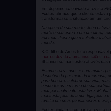
Em depoimento enviado à revista
PE
Foster, afirmou que o cliente estava
transformasse a situação em um circ
Na época de sua morte, John estava
morte e seu enterro em um circo, com
Foi meu cliente quem solicitou o atra
mundo.
K.C, filho de Amos foi o responsável 
morreu devido a uma insuficiência ca
Shannon se manifestou através das r
Estamos arrasados e com muitas per
descobrindo por meio da imprensa, 
para honrar e celebrar sua vida, ma
e incertezas em torno de sua partid
meu pai finalmente está livre. Minha
manifestações de amor, ligações e 
família em seus pensamentos e oraçõ
Foster ainda relatou para a revista q