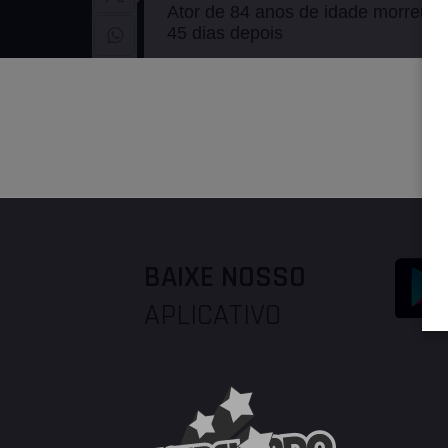
Ator de 84 anos de idade morreu no
45 dias depois
Da Redação
Facebook
Twitter
BAIXE NOSSO
APLICATIVO