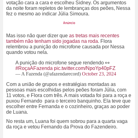
votação cara a cara e escolheu Sidney. Os argumentos
da noite foram repletos de lembranças dos peões, Nessa
fez o mesmo ao indicar Júlia Simoura.
Mas isso não quer dizer que
as tretas mais recentes
também não tenham sido jogadas na roda
. Flora
relembrou a punição do microfone causada por Nessa
quando votou nela.
A punição do microfone segue rendendo 👀
#RoçaAFazenda
pic.twitter.com/NpoYp40pFZ
— A Fazenda (@afazendarecord)
October 23, 2024
Com a união de grupos e estratégias montadas as
pessoas mais escolhidas pelos peões foram Júlia, com
11 votos, e Flora com três. A mais votada foi para a roça e
puxou Fernando para o terceiro banquinho. Ela teve que
escolher entre Fernanda e o cozinheiro, graças ao poder
de Luana.
No resta um, Luana foi quem sobrou para a quarta vaga
da roça e vetou Fernando da Prova do Fazendeiro.