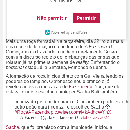
seu dispositivo
Não permitir
Permitir
Powered by SendPulse
Mais uma roça formada! Na terça-feira, dia 22, rolou mais
uma noite de formação da berlinda de
A Fazenda 16
.
Começando, o Fazendeiro indicou diretamente Gilsão,
com um discurso repleto de lembranças das brigas que
rolaram já na primeira semana de
reality.
Enfrentando o
personal
estão Júlia Simoura, Fernando e Luana.
A formação da roça iniciou direto com Gui Vieira lendo os
poderes do lampião. O ator escolheu o branco e já
revelou antes da indicação do
Fazendeiro
, Yuri, que ele
estava imune e escolheu proteger Sacha Bali também.
Imunizado pelo poder branco, Gui também pode escolh
outro peão para imunizar e escolheu Sacha 🤭
#RoçaAFazenda
pic.twitter.com/MkAdhcWYnX
— A Fazenda (@afazendarecord)
October 23, 2024
Sacha
, que foi premiado com a imunidade, iniciou a