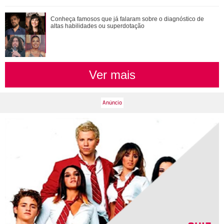
Adam Sandler anuncia Gente Grande 3 e compartilha foto
Conheça famosos que já falaram sobre o diagnóstico de
com elenco
altas habilidades ou superdotação
Ver mais