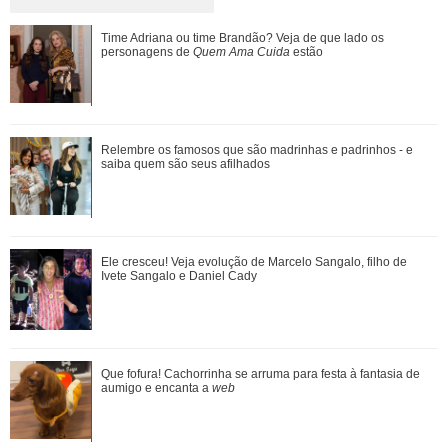
Emma Heming revela que estava noiva quando conheceu
Time Adriana ou time Brandão? Veja de que lado os
Bruce Willis: Adorava estar perto dele
personagens de
Quem Ama Cuida
estão
Leonardo compra 60 porcos e brinca ao ter dificuldade com
Relembre os famosos que são madrinhas e padrinhos - e
pagamento: Vou pedir ajuda
saiba quem são seus afilhados
Em parceria com Sandy, Laura Pausini lança versão em
Ele cresceu! Veja evolução de Marcelo Sangalo, filho de
português de Quando Chove
Ivete Sangalo e Daniel Cady
Ela arrasa corações! Relembre os amores da vida de Ivete
Que fofura! Cachorrinha se arruma para festa à fantasia de
Sangalo
aumigo e encanta a
web