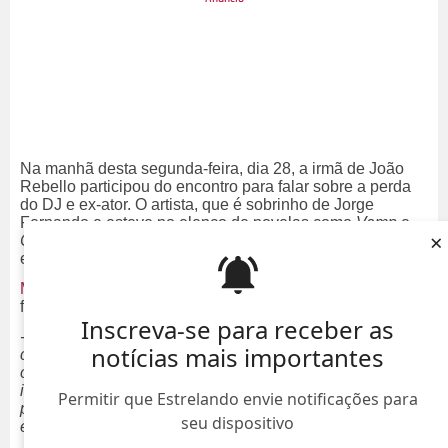
Na manhã desta segunda-feira, dia 28, a irmã de João
Rebello participou do encontro para falar sobre a perda
do DJ e ex-ator. O artista, que é sobrinho de Jorge
Fernando e esteve no elenco de novelas como
Vamp
e
×
Cambalacho
quando era criança, foi morto com 12 tiros
enquanto aguardava uma amiga em Trancoso, na Bahia.
Maria Carol Rebello
começou destacando como a sua
família tem um vínculo muito próximo.
Inscreva-se para receber as
- Eu estava em casa, somos uma família que tem uma
notícias mais importantes
conexão muito grande, somos muito unidos, nos falamos
o tempo inteiro. Eu havia acabado de falar com meu
irmão de tarde, minha mãe tinha acabado de conversar
Permitir que Estrelando envie notificações para
por horas com ele, a gente está sempre dando espaços,
seu dispositivo
escolhendo as coisas e decidindo junto.