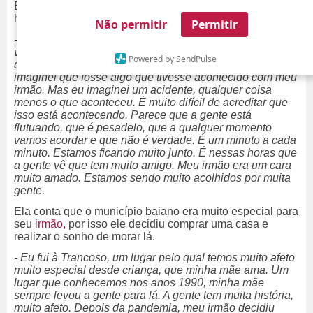
Em seguida revelou que quem deu a notícia de que
João
havia morrido foi sua cunhada, Karine Santana.
Não permitir
Permitir
- Minha cunhada me ligou, a Karine. Eu saí do banho, na
verdade, tinha uma mensagem dela. Naquela coisa de
Powered by SendPulse
quem tem uma sensibilidade um pouco mais apurada,
imaginei que fosse algo que tivesse acontecido com meu
irmão. Mas eu imaginei um acidente, qualquer coisa
menos o que aconteceu. É muito difícil de acreditar que
isso está acontecendo. Parece que a gente está
flutuando, que é pesadelo, que a qualquer momento
vamos acordar e que não é verdade. É um minuto a cada
minuto. Estamos ficando muito junto. É nessas horas que
a gente vê que tem muito amigo. Meu irmão era um cara
muito amado. Estamos sendo muito acolhidos por muita
gente.
Ela conta que o município baiano era muito especial para
seu
irmão,
por isso ele decidiu comprar uma casa e
realizar o sonho de morar lá.
- Eu fui à Trancoso, um lugar pelo qual temos muito afeto
muito especial desde criança, que minha mãe ama. Um
lugar que conhecemos nos anos 1990, minha mãe
sempre levou a gente para lá. A gente tem muita história,
muito afeto. Depois da pandemia, meu irmão decidiu