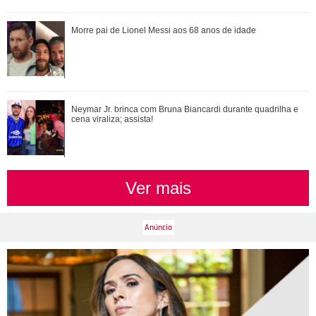
Neymar Jr. brinca com Bruna Biancardi durante quadrilha e
Morre pai de Lionel Messi aos 68 anos de idade
cena viraliza; assista!
Bruna Marquezine, Camila Cabello, Hailey Bieber...
Neymar Jr. brinca com Bruna Biancardi durante quadrilha e
Relembre os amores - e affairs - de Shawn ...
cena viraliza; assista!
Ver mais