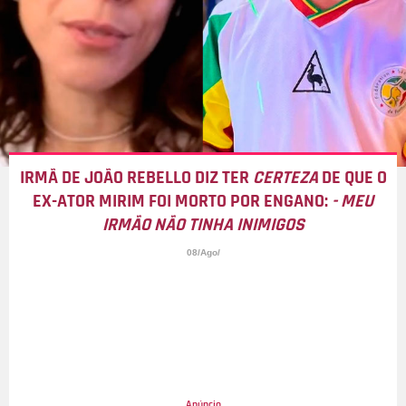
IRMÃ DE JOÃO REBELLO DIZ TER
CERTEZA
DE QUE O
EX-ATOR MIRIM FOI MORTO POR ENGANO:
- MEU
IRMÃO NÃO TINHA INIMIGOS
08/Ago/