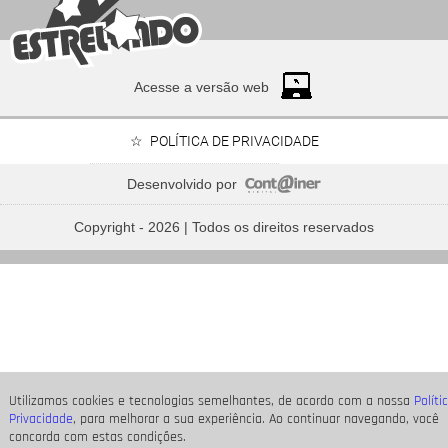
Acesse a versão web
POLÍTICA DE PRIVACIDADE
Desenvolvido por
Bruna Marquezine, Camila Cabello, Hailey Bieber...
Relembre os amores - e
Copyright - 2026 | Todos os direitos reservados
affairs
- de Shawn Mendes
Utilizamos cookies e tecnologias semelhantes, de acordo com a nossa
Políti
Privacidade
, para melhorar a sua experiência. Ao continuar navegando, você
concorda com estas condições.