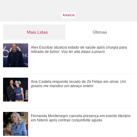
Mais Lidas
Últimas
Ana Castela responde recado de Zé Felipe em show: Um
Alex Escobar atualiza estado de saúde após cirurgia para
goiano me mandou um abraço ontem
retirada de tumor:
Vou ter alta daqui a pouco
Morre pai de Lionel Messi aos 68 anos de idade
Ana Castela responde recado de Zé Felipe em
show: Um
goiano me mandou um abraço ontem
Fernanda Montenegro cancela presença em evento literário
Fernanda Montenegro cancela presença em evento literário
em Niterói após contrair conjunt...
em Niterói após contrair conjuntivite aguda