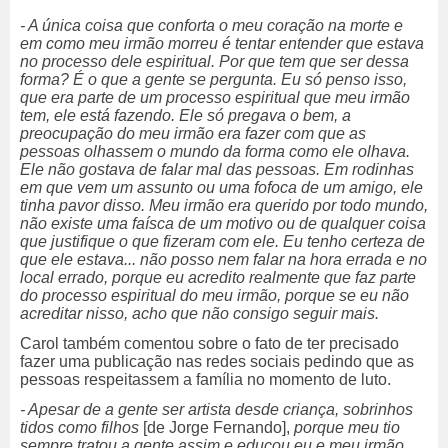
- A única coisa que conforta o meu coração na morte e
em como meu irmão morreu é tentar entender que estava
no processo dele espiritual. Por que tem que ser dessa
forma? É o que a gente se pergunta. Eu só penso isso,
que era parte de um processo espiritual que meu irmão
tem, ele está fazendo. Ele só pregava o bem, a
preocupação do meu irmão era fazer com que as
pessoas olhassem o mundo da forma como ele olhava.
Ele não gostava de falar mal das pessoas. Em rodinhas
em que vem um assunto ou uma fofoca de um amigo, ele
tinha pavor disso. Meu irmão era querido por todo mundo,
não existe uma faísca de um motivo ou de qualquer coisa
que justifique o que fizeram com ele. Eu tenho certeza de
que ele estava... não posso nem falar na hora errada e no
local errado, porque eu acredito realmente que faz parte
do processo espiritual do meu irmão, porque se eu não
acreditar nisso, acho que não consigo seguir mais.
Carol também comentou sobre o fato de ter precisado
fazer uma publicação nas redes sociais pedindo que as
pessoas respeitassem a família no momento de luto.
- Apesar de a gente ser artista desde criança, sobrinhos
tidos como filhos
[de Jorge Fernando],
porque meu tio
sempre tratou a gente assim e educou eu e meu irmão