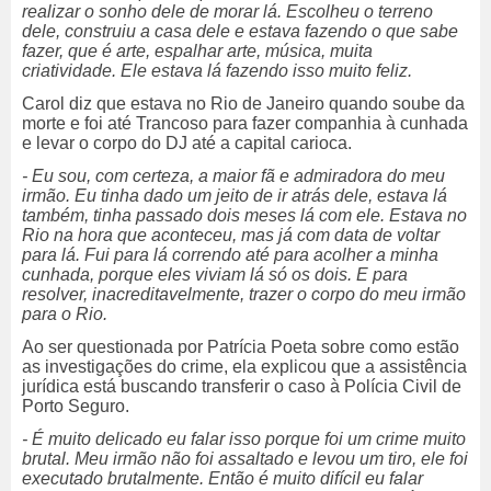
realizar o sonho dele de morar lá. Escolheu o terreno
dele, construiu a casa dele e estava fazendo o que sabe
fazer, que é arte, espalhar arte, música, muita
criatividade. Ele estava lá fazendo isso muito feliz.
Carol diz que estava no Rio de Janeiro quando soube da
morte e foi até Trancoso para fazer companhia à cunhada
e levar o corpo do DJ até a capital carioca.
- Eu sou, com certeza, a maior fã e admiradora do meu
irmão. Eu tinha dado um jeito de ir atrás dele, estava lá
também, tinha passado dois meses lá com ele. Estava no
Rio na hora que aconteceu, mas já com data de voltar
para lá. Fui para lá correndo até para acolher a minha
cunhada, porque eles viviam lá só os dois. E para
resolver, inacreditavelmente, trazer o corpo do meu irmão
para o Rio.
Ao ser questionada por Patrícia Poeta sobre como estão
as investigações do crime, ela explicou que a assistência
jurídica está buscando transferir o caso à Polícia Civil de
Porto Seguro.
- É muito delicado eu falar isso porque foi um crime muito
brutal. Meu irmão não foi assaltado e levou um tiro, ele foi
executado brutalmente. Então é muito difícil eu falar