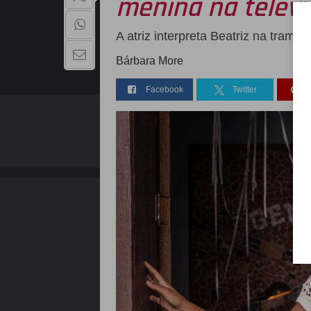
menina na televi
A atriz interpreta Beatriz na trama 
Bárbara More
Facebook
Twitter
QUEM SOMOS
Copyright - 2026 | Todos os direitos reservados