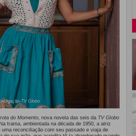
ivulgação-
TV Globo
rota do Momento
, nova novela das seis da
TV Globo
 Na trama, ambientada na década de 1950, a atriz
 uma reconciliação com seu passado e viaja de
ca de sua mãe, que acredita tê-la abandonado quando