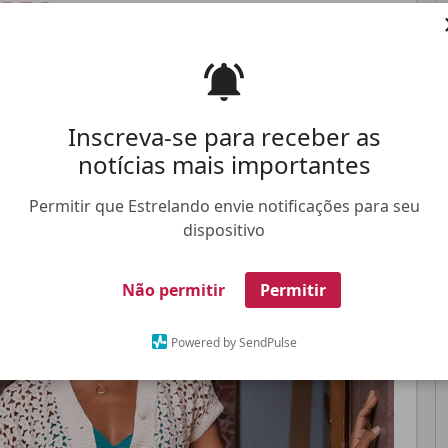
são
das seis
Inscreva-se para receber as
Pinterest
Whatsapp
notícias mais importantes
FALE CONOSCO
ANUNCIE NO ESTRELANDO
TRABALHE N
Permitir que Estrelando envie notificações para seu
dispositivo
Não permitir
Permitir
Powered by SendPulse