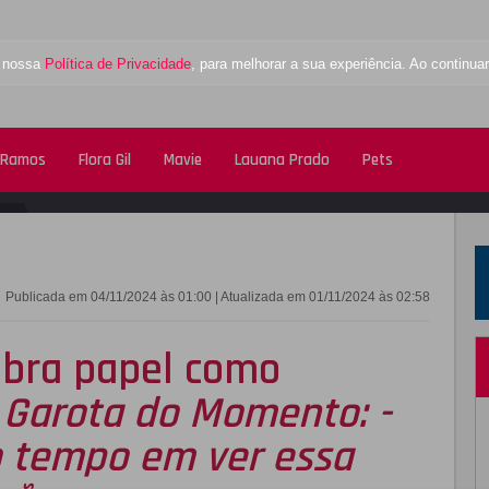
a nossa
Política de Privacidade
, para melhorar a sua experiência. Ao contin
 Ramos
Flora Gil
Mavie
Lauana Prado
Pets
FACEBOOK
TWITTE
Publicada em 04/11/2024 às 01:00 | Atualizada em 01/11/2024 às 02:58
ebra papel como
m
Garota do Momento: -
o tempo em ver essa