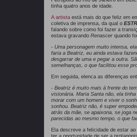
tinha quatro anos de idade.
A artista
está mais do que feliz em e
coletiva de imprensa, da qual o
EST
falando sobre como foi fazer a transi
estava gravando
Renascer
quando fo
- Uma personagem muito intensa, ela
faria a Beatriz, eu ainda estava faz
desgarrar de uma e pegar a outra. 
semelhanças, o que facilitou esse p
Em seguida, elenca as diferenças en
- Beatriz é muito mais à frente do t
visionária. Maria Santa não, ela tinh
morar com um homem e viver o sonho 
sonhou. Beatriz não, é super empoder
atrás da mãe, se apaixona, se joga n
parecidas ao mesmo tempo, o que fac
Ela descreve a felicidade de estar ao
ter a oportunidade de ser a protagonis