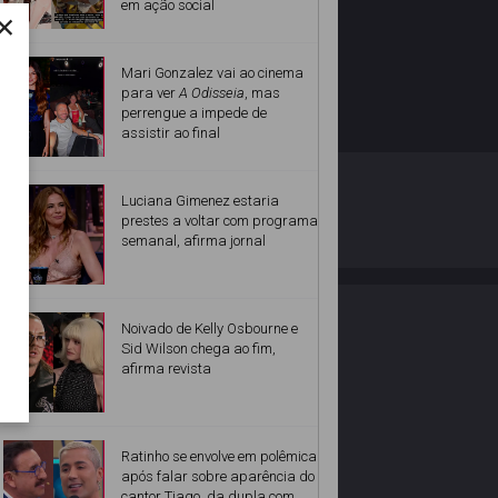
em ação social
×
Mari Gonzalez vai ao cinema
para ver
A Odisseia
, mas
perrengue a impede de
assistir ao final
O ESTRELANDO
POLÍTICA DE PRIVACIDADE
Luciana Gimenez estaria
prestes a voltar com programa
semanal, afirma jornal
Desenvolvido por
Noivado de Kelly Osbourne e
Sid Wilson chega ao fim,
afirma revista
Ratinho se envolve em polêmica
após falar sobre aparência do
cantor Tiago, da dupla com