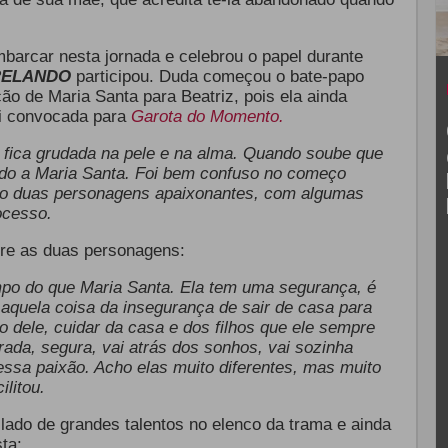
mbarcar nesta jornada e celebrou o papel durante
RELANDO
participou. Duda começou o bate-papo
ção de Maria Santa para Beatriz, pois ela ainda
i convocada para
Garota do Momento.
 fica grudada na pele e na alma. Quando soube que
endo a Maria Santa. Foi bem confuso no começo
São duas personagens apaixonantes, com algumas
rocesso.
tre as duas personagens:
empo do que Maria Santa. Ela tem uma segurança, é
a aquela coisa da insegurança de sair de casa para
dele, cuidar da casa e dos filhos que ele sempre
ada, segura, vai atrás dos sonhos, vai sozinha
essa paixão. Acho elas muito diferentes, mas muito
ilitou.
 lado de grandes talentos no elenco da trama e ainda
ta: