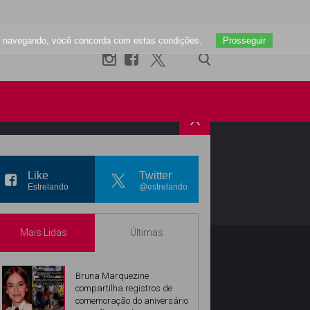
uar navegando, você concorda com estas condições.
Prosseguir
X
R
INSTAGRAM
Like
Twitter
Estrelando
@estrelando
Mais Lidas
Últimas
Bruna Marquezine
compartilha registros de
comemoração do aniversário