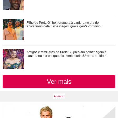
Xuxa Meneghel, Angélica, Eliana... Veja um antes e depois
Filho de Preta Gil homenageia a cantora no dia do
das antigas apresentadoras infanti...
aniversário dela:
Fiz a viagem que a gente combinou
Ariana Grande faz desabafo em show sobre decisão de
Amigos e familiares de Preta Gil prestam homenagem à
pausar a carreira: Não foi uma reação...
cantora no dia em que ela completaria 52 anos de idade
Ver mais