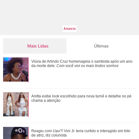
Mais Lidas
Últimas
Filho de Faustão, João Silva relembra relação com Hebe
Viúva de Arlindo Cruz homenageia o sambista após um ano
Camargo e fala sobre carinho pelo ...
da morte dele:
Com você vivi os mais lindos sonhos
Atriz de The Studio fala sobre participação especial de
Anitta exibe look escolhido para nova turnê e detalhe no pé
Madonna na segunda temporada da sé...
chama a atenção
Nazli elabora um plano para pedir desculpas a Omer. Veja o
Reagiu com
Uau
?! Vini Jr. teria curtido e interagido em foto
que vai rolar em Coração de Mã...
de atriz, diz colunista