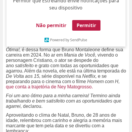
Permitir que Estrelando envie notificações para
seu dispositivo
Não permitir
Permitir
Powered by SendPulse
Ótima!,
é dessa forma que Bruno Montaleone define sua
carreira em 2024. No ar em
Mania de Você,
vivendo o
personagem Cristiano, o ator se despede do
ano
satisfeito
e grato com todas as oportunidades que
agarrou. Além da novela, ele está na última temporada do
De Volta aos 15,
série disponível na
Netflix,
e se
preparando para o cinema com o filme
Homem com H,
que conta a trajetória de Ney Matogrosso.
Foi um ano ótimo para a minha carreira! Termino ainda
trabalhando e bem satisfeito com as oportunidades que
agarrei,
declarou.
Aproveitando o clima de Natal, Bruno, de 28 anos de
idade, relembrou com carinho e alegria a memória mais
marcante que tem pela data e se divertiu com a
lembrança: