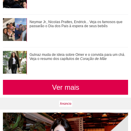
Bruna Marquezine, Camila Cabello, Hailey Bieber...
Neymar Jr., Nicolas Prattes, Endrick... Veja os famosos que
Relembre os amores - e affairs - de Shawn ...
passarão o Dia dos Pais à espera de seus bebês
Alexandre Nero, Edson Celulari, Daniel... Veja os famosos
Gulnaz muda de ideia sobre Omer e o convida para um chá.
que foram papais mais velhos
Veja o resumo dos capítulos de
Coração de Mãe
Ver mais