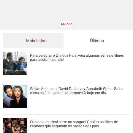
Mais Lidas
Últimas
Adriana manda Iuri procurar o anel de Arthur. Veja o resumo
Para celebrar o Dia dos Pais, veja algumas séries e filmes
dos capítulos de Quem Ama Cuida
para assistir com ele!
Gulnaz muda de ideia sobre Omer e o convida para um chá.
Gillian Anderson, David Duchovny, Annabeth Gish... Saiba
Veja o resumo dos capítulos de Cor...
como estão os atores de
Arquivo X
hoje em dia
Neymar Jr., Nicolas Prattes, Endrick... Veja os famosos que
O talento musical corre no sangue! Confira os filhos de
passarão o Dia dos Pais à esper...
cantores que seguiram os passos dos pais