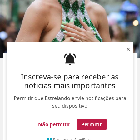
×
RAFA KALIMANN BRILHA DURANTE ENSAIO DE RUA
DA IMPERATRIZ LEOPOLDINENSE
Inscreva-se para receber as
09/Ago/
notícias mais importantes
Permitir que Estrelando envie notificações para
seu dispositivo
Não permitir
Permitir
Powered by SendPulse