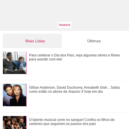
Mais Lidas
Últimas
Bruna Marquezine, Camila Cabello, Hailey Bieber...
Para celebrar o Dia dos Pais, veja algumas séries e filmes
Relembre os amores - e affairs - de Shawn ...
para assistir com ele!
Além de Ariana Grande, confira famosas que já foram
Gillian Anderson, David Duchovny, Annabeth Gish... Saiba
criticadas pelos corpos magros (e rebat...
como estão os atores de
Arquivo X
hoje em dia
Ariana Grande faz desabafo em show sobre decisão de
O talento musical corre no sangue! Confira os filhos de
pausar a carreira: Não foi uma reação...
cantores que seguiram os passos dos pais