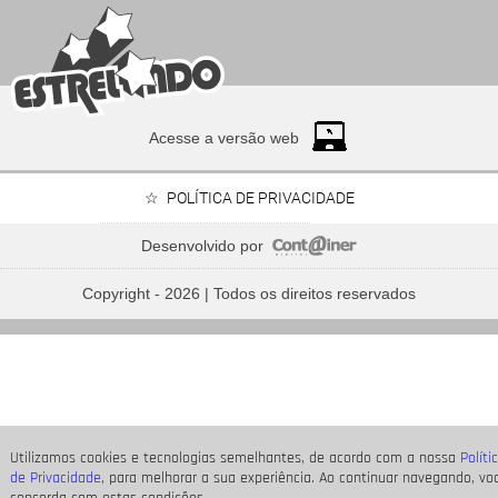
Acesse a versão web
POLÍTICA DE PRIVACIDADE
Desenvolvido por
Neymar Jr., Nicolas Prattes, Endrick... Veja os famosos
que passarão o Dia dos Pais à espera de seus bebês
Copyright - 2026 | Todos os direitos reservados
Utilizamos cookies e tecnologias semelhantes, de acordo com a nossa
Políti
de Privacidade
, para melhorar a sua experiência. Ao continuar navegando, vo