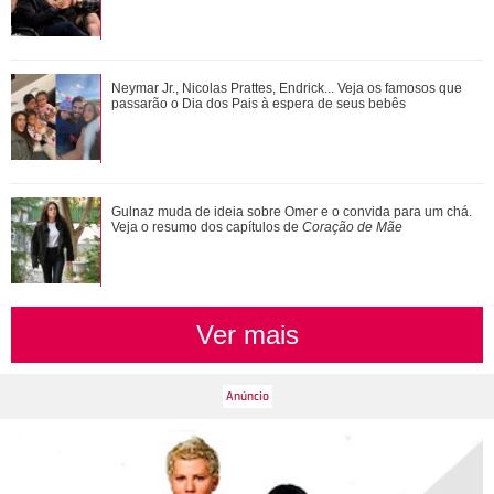
Gillian Anderson, David Duchovny, Annabeth Gish... Saiba
Neymar Jr., Nicolas Prattes, Endrick... Veja os famosos que
como estão os atores de Arquivo X h...
passarão o Dia dos Pais à espera de seus bebês
Novelas, filmes e série... Relembre os papéis marcantes da
Gulnaz muda de ideia sobre Omer e o convida para um chá.
carreira de Bruna Marquezine
Veja o resumo dos capítulos de
Coração de Mãe
Ver mais