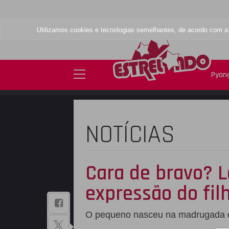
Utilizamos cookies e tecnologias semelhantes, de acordo com 
Pyong
NOTÍCIAS
Cara de bravo? L
expressão do fil
BAIXE NOSSO
O pequeno nasceu na madrugada de 
APLICATIVO