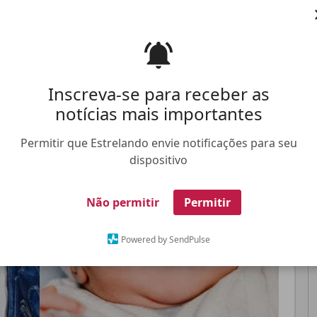
Pinterest
Whatsapp
Inscreva-se para receber as
notícias mais importantes
FALE CONOSCO
ANUNCIE NO ESTRELANDO
TRABALHE N
Permitir que Estrelando envie notificações para seu
dispositivo
Não permitir
Permitir
Powered by SendPulse