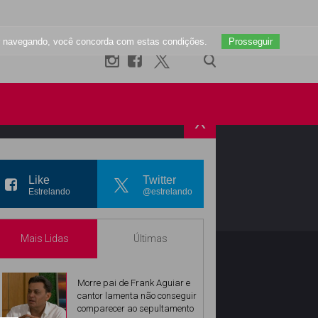
uar navegando, você concorda com estas condições.
Prosseguir
X
R
INSTAGRAM
Like
Twitter
Estrelando
@estrelando
Mais Lidas
Últimas
Morre pai de Frank Aguiar e
cantor lamenta não conseguir
comparecer ao sepultamento