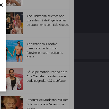
×
Ana Hickmann se emociona
durante chá de
lingerie
antes
de casamento com Edu Guedes
O ESTRELANDO
POLÍTICA DE PRIVACIDADE
Apaixonados! Pocah e
namorado curtem mar,
futevôlei e trocam beijos na
Desenvolvido por
praia
Zé Felipe manda recado para
Ana Castela durante
show
e
pede segredo:
- Dá problema
Produtor de Madonna, William
Orbit morre aos 69 anos de
idade