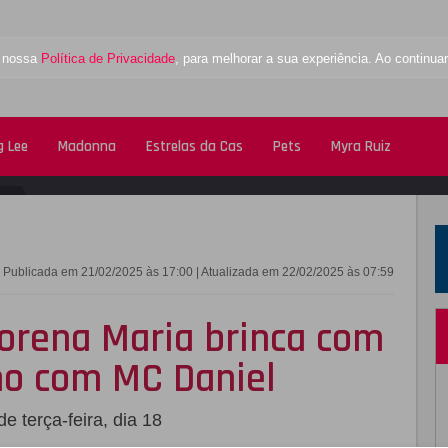
a nossa
Política de Privacidade
, para melhorar a sua experiência. Ao contin
 Lee
Madonna
Estrelas da Cas
Pets
Myra Ruiz
FACEBOOK
TWITTE
Publicada em 21/02/2025 às 17:00 | Atualizada em 22/02/2025 às 07:59
orena Maria brinca com
ho com MC Daniel
terça-feira, dia 18