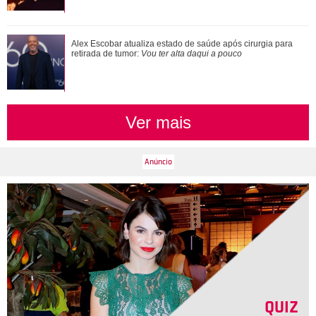
Loira, morena, platinada... Relembre alguns dos cabelos
Alex Escobar atualiza estado de saúde após cirurgia para
que Ariana Grande já teve
retirada de tumor:
Vou ter alta daqui a pouco
Ver mais
QUIZ