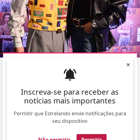
IVETE SANGALO SE DECLARA À SASHA MENEGHEL
×
DURANTE CARNAVAL:
TE AMO
08/Ago/
Inscreva-se para receber as
notícias mais importantes
Permitir que Estrelando envie notificações para
seu dispositivo
Não permitir
Permitir