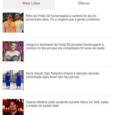
Mais Lidas
Últimas
Novo visual! Jojo Todynho chama a atenção durante
Filho de Preta Gil homenageia a cantora no dia do
caminhada após fazer lipo nas pernas
aniversário dela:
Fiz a viagem que a gente combinou
Com reaproximação, Príncipe Harry estaria na expectativa
Amigos e familiares de Preta Gil prestam homenagem à
cantora no dia em que ela completaria 52 anos de idade
de Rei Charles III marcar presen�...
Alex Escobar atualiza estado de saúde após cirurgia para
Novo visual! Jojo Todynho chama a atenção durante
retirada de tumor: Vou ter alta da...
caminhada após fazer lipo nas pernas
Mãe de Virginia Fonseca exibe tatuagem íntima em fotos de
Gabriel Medina sofre acidente durante treino no Taiti; saiba
biquíni
o estado de saúde dele