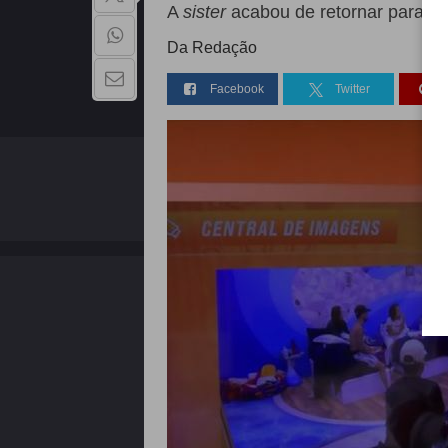
A
sister
acabou de retornar para a
Da Redação
Facebook
Twitter
QUEM SOMOS
Copyright - 2026 | Todos os direitos reservados