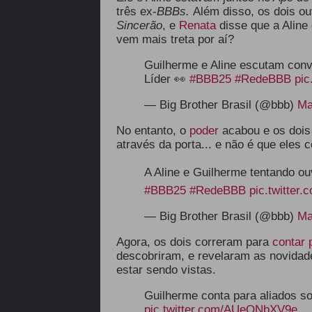
três ex-
BBBs.
Além disso, os dois o
Sincerão
, e
Renata
disse que a Aline 
vem mais treta por aí?
Guilherme e Aline escutam conv
Líder 👀
#BBB25
#RedeBBB
pic
— Big Brother Brasil (@bbb)
Ma
No entanto, o
poder
acabou e os dois 
através da porta... e não é que ele
A Aline e Guilherme tentando o
#BBB25
#RedeBBB
pic.twitte
— Big Brother Brasil (@bbb)
Ma
Agora, os dois correram para
contar 
descobriram, e revelaram as novida
estar sendo vistas.
Guilherme conta para aliados s
pic.twitter.com/AUeONbXV9e