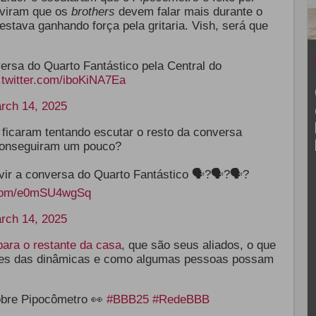
uviram que os
brothers
devem falar mais durante o
estava ganhando força pela gritaria. Vish, será que
ersa do Quarto Fantástico pela Central do
.twitter.com/iboKiNA7Ea
rch 14, 2025
ficaram tentando escutar o resto da conversa
s conseguiram um pouco?
uvir a conversa do Quarto Fantástico 🗣?🗣?🗣?
r.com/e0mSU4wgSq
rch 14, 2025
para o restante da casa
, que são seus aliados, o que
des das dinâmicas e como algumas pessoas possam
obre Pipocômetro 👀
#BBB25
#RedeBBB