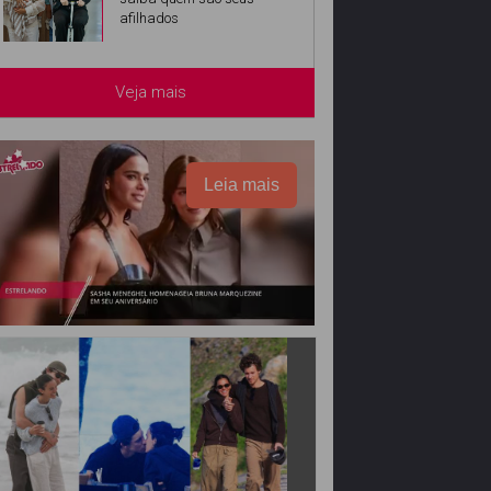
afilhados
Veja mais
Leia mais