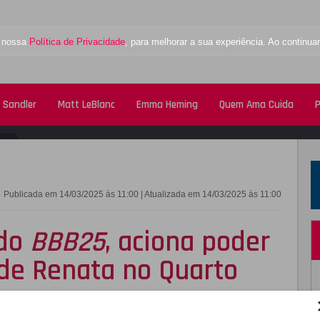
a nossa
Política de Privacidade
, para melhorar a sua experiência. Ao contin
 Sandler
Matt LeBlanc
Emma Heming
Quem Ama Cuida
P
FACEBOOK
TWITTE
Publicada em 14/03/2025 às 11:00 | Atualizada em 14/03/2025 às 11:00
 do
BBB25
, aciona poder
de Renata no Quarto