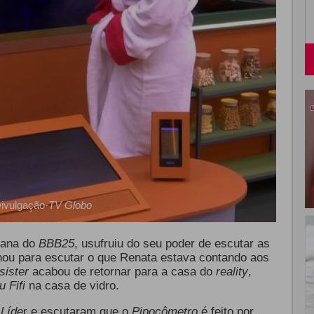
ivulgação-
TV Globo
mana do
BBB25
, usufruiu do seu poder de escutar as
onou para escutar o que Renata estava contando aos
sister
acabou de retornar para a casa do
reality
,
 Fifi
na casa de vidro.
Líde
r e escutaram que o
Pipocômetro
é feito por