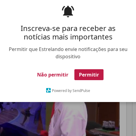
 casa do programa
Inscreva-se para receber as
Pinterest
Whatsapp
notícias mais importantes
Permitir que Estrelando envie notificações para seu
FALE CONOSCO
ANUNCIE NO ESTRELANDO
TRABALHE N
dispositivo
Não permitir
Permitir
Powered by SendPulse