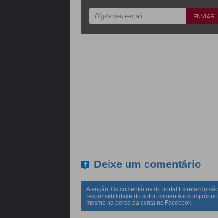
Deixe um comentário
Atenção! Os comentários do portal Estrelando são
responsabilidade do autor, comentários impróprio
mesmo na perda da conta no Facebook.