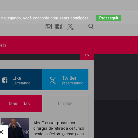
uar navegando, você concorda com estas condições.
Prosseguir
ets
X
R
INSTAGRAM
Like
Twitter
Estrelando
@estrelando
Mais Lidas
Últimas
Alex Escobar passa por
×
cirurgia de retirada de tumor
benigno:
Dei um grande passo