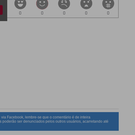
0
0
0
0
0
 via Facebook, lembre-se que o comentário é de inteira
s poderão ser denunciados pelos outros usuários, acarretando até