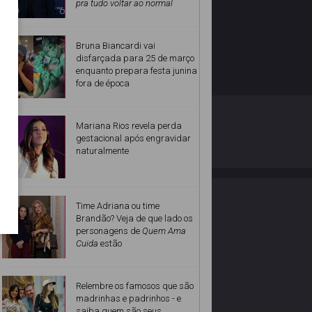
pra tudo voltar ao normal
Bruna Biancardi vai
disfarçada para 25 de março
enquanto prepara festa junina
fora de época
O ESTRELANDO
POLÍTICA DE PRIVACIDADE
Mariana Rios revela perda
gestacional após engravidar
naturalmente
Desenvolvido por
Time Adriana ou time
Brandão? Veja de que lado os
personagens de
Quem Ama
Cuida
estão
Relembre os famosos que são
madrinhas e padrinhos - e
saiba quem são seus