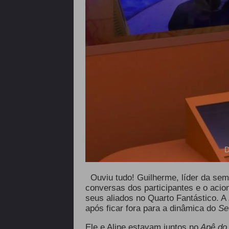
D
Ouviu tudo! Guilherme, líder da se
conversas dos participantes e o aci
seus aliados no Quarto Fantástico. A
após ficar fora para a dinâmica do
Seu
Ele e Aline estavam juntos no
Apê do 