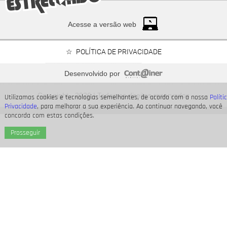
Acesse a versão web
POLÍTICA DE PRIVACIDADE
Desenvolvido por
Neymar Jr., Nicolas Prattes, Endrick... Veja os famosos
que passarão o Dia dos Pais à espera de seus bebês
Copyright - 2026 | Todos os direitos reservados
Utilizamos cookies e tecnologias semelhantes, de acordo com a nossa
Políti
Privacidade
, para melhorar a sua experiência. Ao continuar navegando, você
concorda com estas condições.
Prosseguir