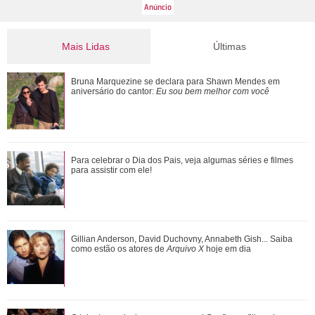
Mais Lidas
Últimas
Morre pai de Lionel Messi aos 68 anos de idade
Bruna Marquezine se declara para Shawn Mendes em
aniversário do cantor:
Eu sou bem melhor com você
Ana Castela responde recado de Zé Felipe em show: Um
Para celebrar o Dia dos Pais, veja algumas séries e filmes
goiano me mandou um abraço ontem
para assistir com ele!
Zé Felipe e Virgínia Fonseca aparecem juntos após
Gillian Anderson, David Duchovny, Annabeth Gish... Saiba
cirurgias das filhas e cantor brinca: Ta...
como estão os atores de
Arquivo X
hoje em dia