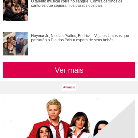
Anitta exibe look escolhido para nova turnê e detalhe no pé
O talento musical corre no sangue! Confira os filhos de
chama a atenção
cantores que seguiram os passos dos pais
Ariana Grande faz desabafo em show sobre decisão de
Neymar Jr., Nicolas Prattes, Endrick... Veja os famosos que
pausar a carreira: Não foi uma reação...
passarão o Dia dos Pais à espera de seus bebês
Ver mais