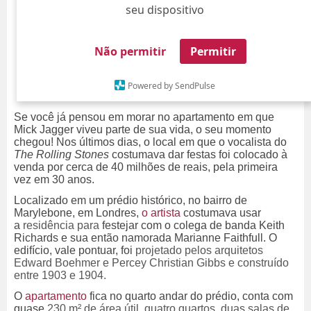
seu dispositivo
Não permitir
Permitir
Powered by SendPulse
Se você já pensou em morar no apartamento em que
Mick Jagger viveu parte de sua vida, o seu momento
chegou! Nos últimos dias, o local em que o vocalista do
The Rolling Stones
costumava dar festas foi colocado à
venda por cerca de 40 milhões de reais, pela primeira
vez em 30 anos.
Localizado em um prédio histórico, no bairro de
Marylebone, em Londres,
o artista
costumava usar
a
residência para
festejar com o colega de banda Keith
Richards e sua então namorada Marianne Faithfull. O
edifício, vale pontuar, foi
projetado pelos arquitetos
Edward Boehmer e Percey Christian Gibbs e construído
entre 1903 e 1904.
O
apartamento
fica no quarto andar do prédio, conta com
quase
230 m² de área útil, quatro quartos, duas salas de