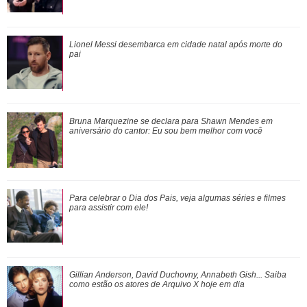
Bruna Marquezine se declara para Shawn Mendes em
Lionel Messi desembarca em cidade natal após morte do
aniversário do cantor: Eu sou bem melhor co...
pai
Para celebrar o Dia dos Pais, veja algumas séries e filmes
Bruna Marquezine se declara para Shawn Mendes em
para assistir com ele!
aniversário do cantor:
Eu sou bem melhor com você
Ariana Grande faz desabafo em show sobre decisão de
Para celebrar o Dia dos Pais, veja algumas séries e filmes
pausar a carreira: Não foi uma reação...
para assistir com ele!
Herança, cinebiografia, relatos de familiares... Relembre as
Gillian Anderson, David Duchovny, Annabeth Gish... Saiba
polêmicas póstumas de Whitney...
como estão os atores de
Arquivo X
hoje em dia