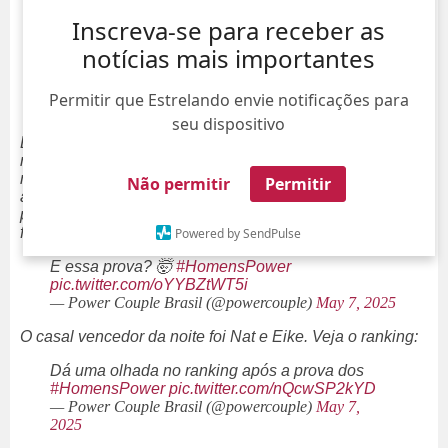
Inscreva-se para receber as
notícias mais importantes
Permitir que Estrelando envie notificações para
seu dispositivo
Diversas conversas sobre o jogo
Power Couple Brasil,
reality show
da
Record
, estão marcando os últimos
momentos do programa. Isso porque os casais tinham
Não permitir
Permitir
acabado de sair da
Prova dos Homens
, quando
precisaram escalar uma parede e pegar blocos que
formavam a data de aniversário da parceira.
Powered by SendPulse
E essa prova? 🤯
#HomensPower
pic.twitter.com/oYYBZtWT5i
— Power Couple Brasil (@powercouple)
May 7, 2025
O casal vencedor da noite foi Nat e Eike. Veja o
ranking
:
Dá uma olhada no ranking após a prova dos
#HomensPower
pic.twitter.com/nQcwSP2kYD
— Power Couple Brasil (@powercouple)
May 7,
2025