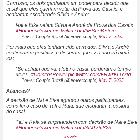
Com isso, os dois ganharam um poder para decidir que
casal que eles queriam vetar da
Prova dos Casais,
e
acabaram escolhendo Silvia e André:
Nat e Eike vetam Silvia e André da Prova dos Casais
#HomensPower
pic.twitter.com/5ESuoBS5vp
— Power Couple Brasil (@powercouple)
May 7, 2025
Por mais que eles tenham sido barrados, Silvia e André
continuaram positivos e disseram que isso não irá afetá-
los:
"Se acham que vai afetar o casal, perderam o tempo
deles"
#HomensPower
pic.twitter.com/FRwzKQYkid
— Power Couple Brasil (@powercouple)
May 7, 2025
Alianças?
A decisão de Nat e Eike agradou outros participantes,
como foi o caso de Tali e Rafa, que elogiaram a postura
do casal:
Tali e Rafa se surpreendem com decisão de Nat e Eike
#HomensPower
pic.twitter.com/4t09V6r823