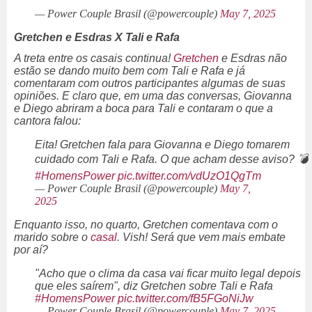
— Power Couple Brasil (@powercouple)
May 7, 2025
Gretchen e Esdras X Tali e Rafa
A treta entre os casais continua!
Gretchen
e Esdras não
estão se dando muito bem com Tali e Rafa e já
comentaram com outros participantes algumas de suas
opiniões. E claro que, em uma das conversas, Giovanna
e Diego abriram a boca para Tali e contaram o que a
cantora falou:
Eita! Gretchen fala para Giovanna e Diego tomarem
cuidado com Tali e Rafa. O que acham desse aviso? 💣
#HomensPower
pic.twitter.com/vdUzO1QgTm
— Power Couple Brasil (@powercouple)
May 7,
2025
Enquanto isso, no quarto, Gretchen comentava com o
marido sobre o
casal
. Vish! Será que vem mais embate
por aí?
"Acho que o clima da casa vai ficar muito legal depois
que eles saírem", diz Gretchen sobre Tali e Rafa
#HomensPower
pic.twitter.com/fB5FGoNiJw
— Power Couple Brasil (@powercouple)
May 7, 2025