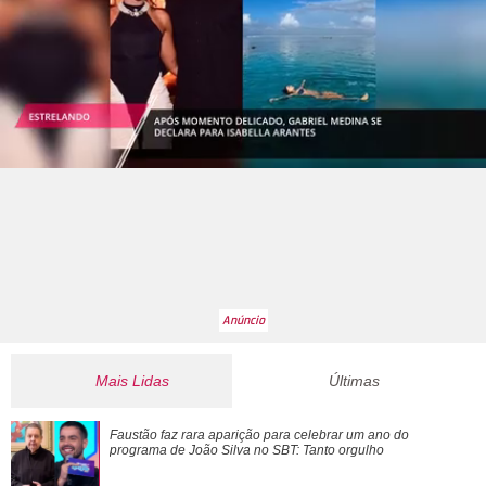
Mais Lidas
Últimas
Lionel Messi desembarca em cidade natal após morte do
Faustão faz rara aparição para celebrar um ano do
pai
programa de João Silva no
SBT: Tanto orgulho