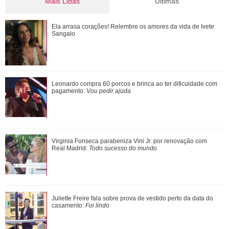
Mais Lidas
Últimas
Confira filmes em que as cenas de sexo foram reais
Ela arrasa corações! Relembre os amores da vida de Ivete
Sangalo
Além de Ariana Grande, confira famosas que já foram
Leonardo compra 60 porcos e brinca ao ter dificuldade com
criticadas pelos corpos magros (e rebat...
pagamento:
Vou pedir ajuda
Tom Brady é visto em passeio de iate no sul da França ao
Virginia Fonseca parabeniza Vini Jr. por renovação com
lado de mulher misteriosa
Real Madrid:
Todo sucesso do mundo
Filho de Neymar Jr., Davi Lucca conta que pretende cursar
Juliette Freire fala sobre prova de vestido perto da data do
faculdade e revela área de interes...
casamento:
Foi lindo