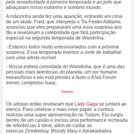
pela receptividade à primeira temporada e ao jeito que
abraçaram nosso estranho e sombrio mundo.
A mãozinha ainda fez uma aparição, entrando em cima
de um skate. Fred, que interpreta o Tio Fester Addams,
anunciou que eles prepararam uma nova surpresa aos
fãs e revelariam a celebridade que fará participação
especial na segunda temporada de Wandinha.
- Estamos todos muito entusiasmados com a próxima
surpresa. Essa temporada tivemos a sorte de trabalhar
com uma artista incrível.
- Nossa estrela convidada do Wandinha, que é uma das
pessoas mais talentosas do planeta, um ser humano
maravilhoso e ela está prestes a fazer o Khia Forum
tremer,
completou Isaac.
Os artistas então revelaram que
Lady Gaga
se juntará ao
elenco. Para celebrar o mais novo papel, a cantora
realizou uma super apresentação no Tudum. Ela surgiu
dentro de um caixão e iniciou uma performance recheada
de referências à série, além de cantar as
músicas
Zombieboy, Bloody Mary e Abrakadrabra.