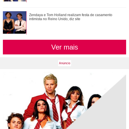
Protetor! Relembre os momentos em que Zé Felipe saiu em
Zendaya e Tom Holland realizam festa de casamento
defesa de amigos e familiares
intimista no Reino Unido, diz site
Ver mais