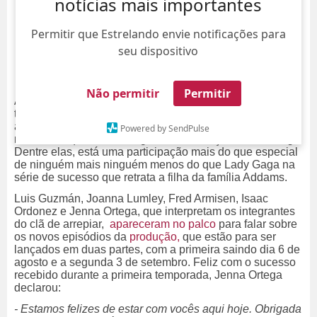
notícias mais importantes
Permitir que Estrelando envie notificações para
seu dispositivo
Não permitir
Permitir
Ao que tudo indica, a segunda temporada de
Wandinha
tem tudo para ser incrível! Durante o
Tudum 2025
, que
aconteceu em Los Angeles, a
Netflix
anunciou todas as
Powered by SendPulse
novidades que estão chegando ao serviço de
streaming.
Dentre elas, está uma participação mais do que especial
de ninguém mais ninguém menos do que Lady Gaga na
série de sucesso que retrata a filha da família Addams.
Luis Guzmán, Joanna Lumley, Fred Armisen, Isaac
Ordonez e Jenna Ortega, que interpretam os integrantes
do clã de arrepiar,
apareceram no palco
para falar sobre
os novos episódios da
produção,
que estão para ser
lançados em duas partes, com a primeira saindo dia 6 de
agosto e a segunda 3 de setembro. Feliz com o sucesso
recebido durante a primeira temporada, Jenna Ortega
declarou:
- Estamos felizes de estar com vocês aqui hoje. Obrigada