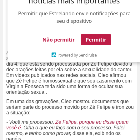
notícias mais importantes
Permitir que Estrelando envie notificações para
seu dispositivo
Não permitir
Permitir
A influenciadora Cleo Loyola, ex-esposa do cantor
Powered by SendPulse
sertanejo Luciano Camargo, revelou nesta quarta-feira,
dia 4, que está sendo processada por Zé Felipe devido a
declarações feitas por ela sobre a sexualidade do cantor.
Em vídeos publicados nas redes sociais, Cleo afirmou
que Zé Felipe é homossexual e que seu casamento com
Virginia Fonseca teria sido uma forma de ocultar sua
orientação sexual.
Em uma das gravações, Cleo mostrou documentos que
seriam parte do processo movido por Zé Felipe e ironizou
a situação:
- Você me processou,
Zé Felipe, porque eu disse quem
você é
. Olha o que eu faço com o seu processo. Falei
mesmo, e tenho como provar,
disse ela, exibindo os
papéis.