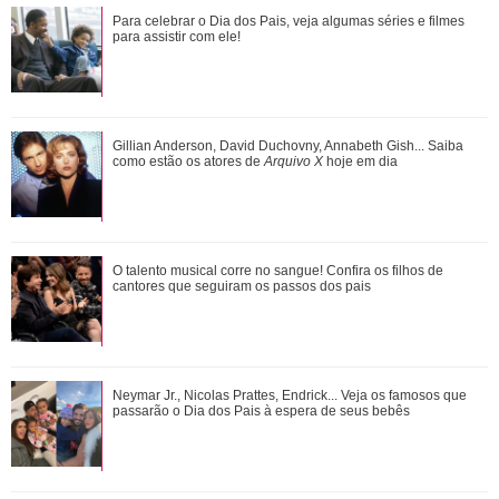
Adriana manda Iuri procurar o anel de Arthur. Veja o resumo
Para celebrar o Dia dos Pais, veja algumas séries e filmes
dos capítulos de Quem Ama Cuida
para assistir com ele!
Gulnaz muda de ideia sobre Omer e o convida para um chá.
Gillian Anderson, David Duchovny, Annabeth Gish... Saiba
Veja o resumo dos capítulos de Cor...
como estão os atores de
Arquivo X
hoje em dia
Neymar Jr., Nicolas Prattes, Endrick... Veja os famosos que
O talento musical corre no sangue! Confira os filhos de
passarão o Dia dos Pais à esper...
cantores que seguiram os passos dos pais
Bruna Marquezine, Camila Cabello, Hailey Bieber...
Neymar Jr., Nicolas Prattes, Endrick... Veja os famosos que
Relembre os amores - e affairs - de Shawn ...
passarão o Dia dos Pais à espera de seus bebês