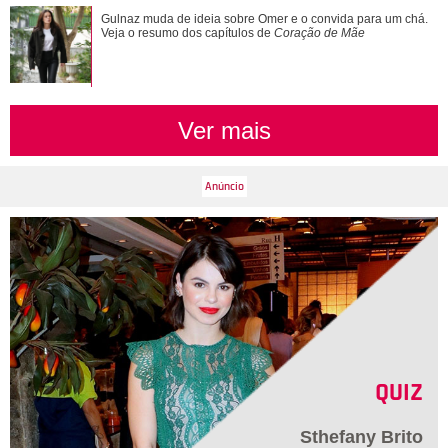
Alexandre Nero, Edson Celulari, Daniel... Veja os famosos
Gulnaz muda de ideia sobre Omer e o convida para um chá.
que foram papais mais velhos
Veja o resumo dos capítulos de
Coração de Mãe
Ver mais
QUIZ
Sthefany Brito