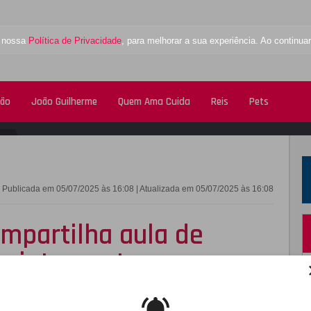
a nossa
Política de Privacidade
, para melhorar a sua experiência. Ao contin
tão
João Guilherme
Quem Ama Cuida
Reis
Pets
FACEBOOK
TWITTE
Publicada em 05/07/2025 às 16:08 | Atualizada em 05/07/2025 às 16:08
ompartilha aula de
ta internautas
o um novo esporte