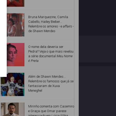
Bruna Marquezine, Camila
Cabello, Hailey Bieber...
Relembre os amores - e
affairs
-
de Shawn Mendes
O ESTRELANDO
POLÍTICA DE PRIVACIDADE
O nome dela deveria ser
Pedra? Veja o que mais revelou
a série documental
Meu Nome
Desenvolvido por
é Preta
Além de Shawn Mendes...
Relembre os famosos que já se
fantasiaram de Xuxa
Meneghel
Mirinho comenta com Casemiro
e Graça que Omar parece
interessado em Lúcia/Alika.