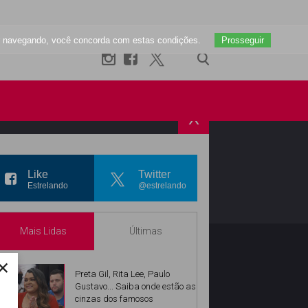
uar navegando, você concorda com estas condições.
Prosseguir
X
R
INSTAGRAM
Like
Twitter
Estrelando
@estrelando
Mais Lidas
Últimas
×
Preta Gil, Rita Lee, Paulo
Gustavo... Saiba onde estão as
cinzas dos famosos