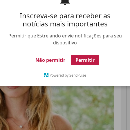
Inscreva-se para receber as
Pinterest
Whatsapp
notícias mais importantes
Permitir que Estrelando envie notificações para seu
dispositivo
FALE CONOSCO
ANUNCIE NO ESTRELANDO
TRABALHE N
Não permitir
Permitir
Powered by SendPulse