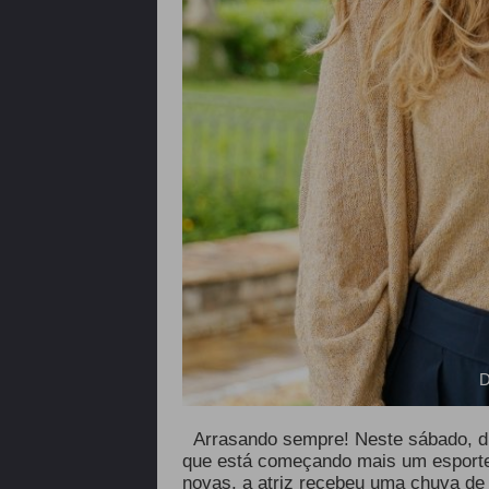
D
Arrasando sempre! Neste sábado, di
que está começando mais um esporte
novas, a atriz recebeu uma chuva de 