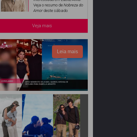
Veja o resumo de
Nobreza do
Amor
deste sábado
Veja mais
Leia mais