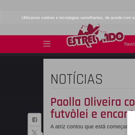
Utilizamos cookies e tecnologias semelhantes, de acordo com 
Faus
NOTÍCIAS
Paolla Oliveira c
futvôlei e encan
BAIXE NOSSO
A atriz contou que está começand
APLICATIVO