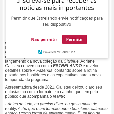
Inscreva-se para receber as
notícias mais importantes
Permitir que Estrelando envie notificações para
seu dispositivo
Não permitir
Permitir
Com o fim do
Power Couple Brasil
, que teve Carol e
Radamés como os vencedores na noite de quinta-feira,
Powered by SendPulse
dia 10, começa também a contagem regressiva para um
novo
reality show
da
Record.
Durante o evento de
lançamento da nova coleção da
Cityblue
, Adriane
Galisteu conversou com o
ESTRELANDO
e revelou
detalhes sobre
A Fazenda
, contando sobre
a rotina
puxada nos bastidores
e as expectativas para a nova
temporada do programa.
Apresentadora desde 2021, Galisteu deixou claro seu
entusiasmo com o formato e o carinho que tem pelo
público que acompanha o
reality
:
-
Antes de tudo, eu preciso dizer: eu gosto muito de
reality
. Acho que
é um formato que o brasileiro realmente
abraçou como forma de entretenimento. É um tipo de