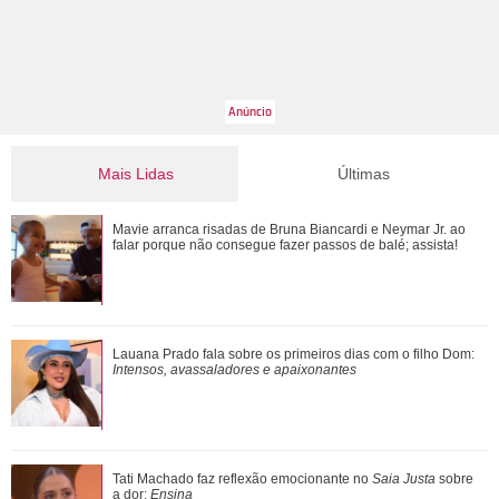
Mais Lidas
Últimas
Tony Ramos faz homenagem em aniversário de Nathalia
Mavie arranca risadas de Bruna Biancardi e Neymar Jr. ao
Timberg
falar porque não consegue fazer passos de balé; assista!
Xuxa Meneghel abre álbum de fotos com Shawn Mendes,
Lauana Prado fala sobre os primeiros dias com o filho Dom:
Bruna Marquezine e mais famosos após tu...
Intensos, avassaladores e apaixonantes
Além de Ariana Grande, confira famosas que já foram
Tati Machado faz reflexão emocionante no
Saia Justa
sobre
criticadas pelos corpos magros (e rebat...
a dor:
Ensina