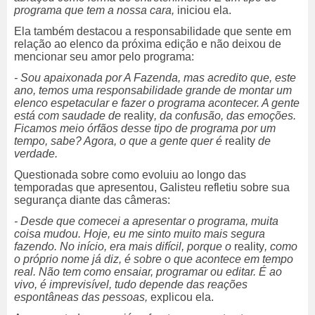
programa que tem a nossa cara,
iniciou ela.
Ela também destacou a responsabilidade que sente em
relação ao elenco da próxima edição e não deixou de
mencionar seu amor pelo programa:
-
Sou apaixonada por A Fazenda, mas acredito que, este
ano, temos uma responsabilidade grande de montar um
elenco espetacular e fazer o programa acontecer. A gente
est
á com saudade de
reality
, da confusão, das emoções.
Ficamos meio órfãos desse tipo de programa por um
tempo, sabe? Agora, o que a gente quer é
reality
de
verdade.
Questionada sobre como evoluiu ao longo das
temporadas que apresentou, Galisteu refletiu sobre sua
segurança diante das câmeras:
-
Desde que comecei a apresentar o programa, muita
coisa mudou. Hoje, eu me sinto muito mais segura
fazendo. No in
ício, era mais difícil, porque o
reality
, como
o próprio nome já diz, é sobre o que acontece em tempo
real. Não tem como ensaiar, programar ou editar. É ao
vivo, é imprevisível, tudo depende das reações
espontâneas das pessoas,
explicou ela.