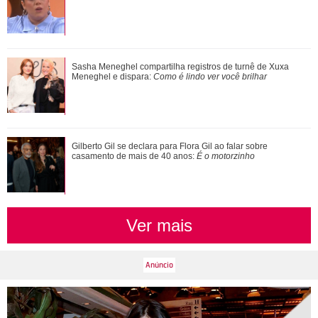
Mais um nome acaba de ser adicionado! Conheça a linha
Sasha Meneghel compartilha registros de turnê de Xuxa
sucessória ao trono britânico
Meneghel e dispara:
Como é lindo ver você brilhar
Grávida, Sabrina Sato faz chamada de vídeo com Nicolas
Gilberto Gil se declara para Flora Gil ao falar sobre
Prattes durante ultrassom
casamento de mais de 40 anos:
É o motorzinho
Ver mais