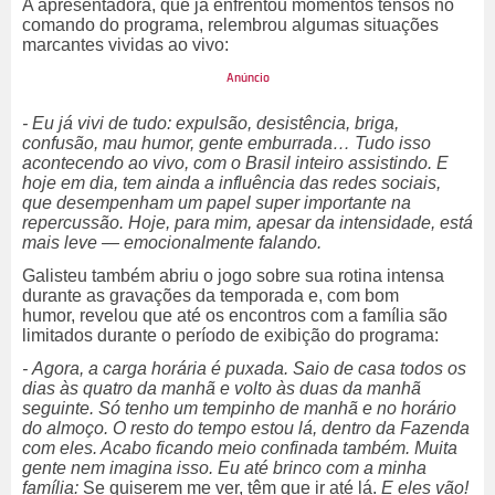
A apresentadora, que já enfrentou momentos tensos no
comando do programa, relembrou algumas situações
marcantes vividas ao vivo:
-
Eu j
á vivi de tudo: expulsão, desistência, briga,
confusão, mau humor, gente emburrada… Tudo isso
acontecendo ao vivo, com o Brasil inteiro assistindo. E
hoje em dia, tem ainda a influência das redes sociais,
que desempenham um papel super importante na
repercussão.
Hoje, para mim, apesar da intensidade, está
mais leve
— emocionalmente falando.
Galisteu tamb
ém abriu o jogo sobre sua rotina intensa
durante as gravações da temporada e, com bom
humor,
revelou que até os encontros com a família são
limitados durante o período de exibição do programa:
- Agora, a carga horária é puxada. Saio de casa todos os
dias às quatro da manhã e volto às duas da manhã
seguinte. Só tenho um tempinho de manhã e no horário
do almoço. O resto do tempo estou lá, dentro da Fazenda
com eles. Acabo ficando meio confinada também.
Muita
gente nem imagina isso. Eu at
é brinco com a minha
família:
Se quiserem me ver, têm que ir até lá.
E eles vão!