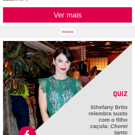
Ver mais
QUIZ
Sthefany Brito
relembra susto
com o filho
caçula:
Chorei
tanto