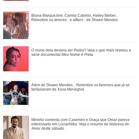
Luiza Brunet, Ana Hickmann, Rihanna... Veja as famosas
Bruna Marquezine, Camila Cabello, Hailey Bieber...
que já denunciaram violência domést...
Relembre os amores - e
affairs
- de Shawn Mendes
Meghan Markle revela detalhes sobre primeiro dia de aula
O nome dela deveria ser Pedra? Veja o que mais revelou a
da Princesa Lilibet
série documental
Meu Nome é Preta
Além de Shawn Mendes... Relembre os famosos que já se
fantasiaram de Xuxa Meneghel
Mirinho comenta com Casemiro e Graça que Omar parece
interessado em Lúcia/Alika. Veja o resumo de
Nobreza do
Amor
deste sábado