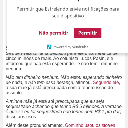
Permitir que Estrelando envie notificações para
seu dispositivo
Não permitir
Permitir
Powered by SendPulse
Se pronunciou! Gominho decidiu falar sobre os rumores
de que Preta Gil teria deixado para ele uma herança de
cinco milhões de reais. Ao colunista Lucas Pasin, ele
informou que não está esperando - e não tem - dinheiro
nenhum.
Não tem dinheiro nenhum. Não estou esperando dinheiro
de nada, e não tem essa herança
, afirmou.
Segundo ele
,
a sua mãe já está preocupada com a repercussão do
assunto:
A minha mãe já está até preocupada que eu seja
sequestrado achando que tenho R$ 5 milhões. A verdade
é que se eu for sequestrado não tenho nem R$ 1 pra dar
,
disse aos risos.
Além deste pronunciamento,
Gominho usou os
stories