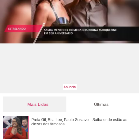
Mais Lidas
Últimas
Luma Cesar, filha de Elaine Mickely e César Filho, anuncia
Preta Gil, Rita Lee, Paulo Gustavo... Saiba onde estão as
nascimento do primeiro filho: Ind...
cinzas dos famosos