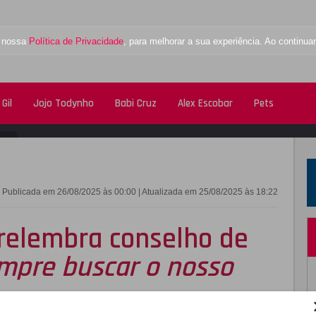
a nossa
Política de Privacidade
, para melhorar a sua experiência. Ao contin
Gil
Jojo Todynho
Babi Cruz
Alex Escobar
Pets
FACEBOOK
TWITTE
Publicada em 26/08/2025 às 00:00 | Atualizada em 25/08/2025 às 18:22
 relembra conselho de
mpre buscar o nosso