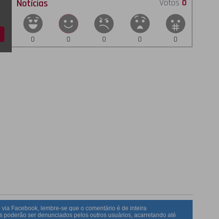
Notícias
Votos
0
0
0
0
0
0
 via Facebook, lembre-se que o comentário é de inteira
s poderão ser denunciados pelos outros usuários, acarretando até