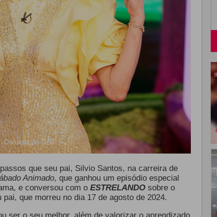
Divulgação-
SBT
assos que seu pai, Silvio Santos, na carreira de
ábado Animado
, que ganhou um episódio especial
rama, e conversou com o
ESTRELANDO
sobre o
 pai, que morreu no dia 17 de agosto de 2024.
ou ser o seu melhor, além de valorizar o aprendizado