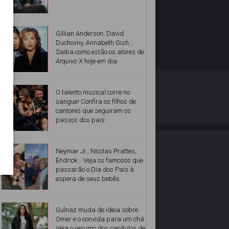
Gillian Anderson, David
Duchovny, Annabeth Gish...
Saiba como estão os atores de
Arquivo X
hoje em dia
O ESTRELANDO
POLÍTICA DE PRIVACIDADE
O talento musical corre no
sangue! Confira os filhos de
cantores que seguiram os
Desenvolvido por
passos dos pais
Neymar Jr., Nicolas Prattes,
Endrick... Veja os famosos que
passarão o Dia dos Pais à
espera de seus bebês
Gulnaz muda de ideia sobre
Omer e o convida para um chá.
Veja o resumo dos capítulos de