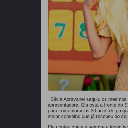
Silvia Abravanel seguiu os mesmos p
apresentadora. Ela está a frente do
S
para comemorar os 30 anos de prog
maior conselho que já recebeu do seu
Ela contou que ele sempre a incentiv