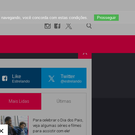
uar navegando, você concorda com estas condições.
Prosseguir
X
R
INSTAGRAM
Like
Twitter
Estrelando
@estrelando
Mais Lidas
Últimas
Para celebrar o Dia dos Pais,
veja algumas séries e filmes
×
para assistir com ele!