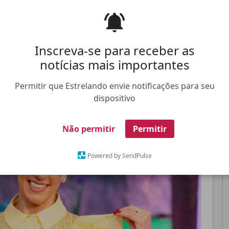
ação com as irmãs
Inscreva-se para receber as
Pinterest
Whatsapp
notícias mais importantes
Permitir que Estrelando envie notificações para seu
FALE CONOSCO
ANUNCIE NO ESTRELANDO
TRABALHE N
dispositivo
Não permitir
Permitir
Powered by SendPulse