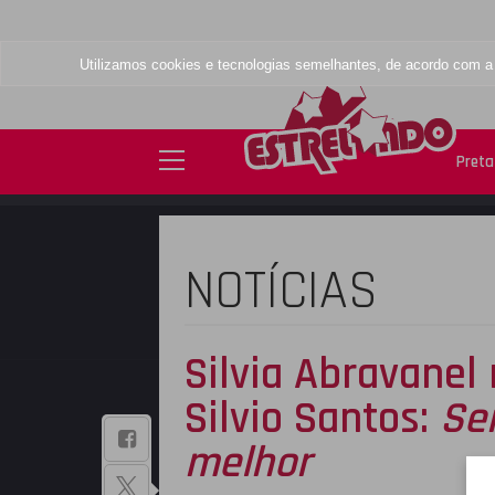
Utilizamos cookies e tecnologias semelhantes, de acordo com 
Preta 
NOTÍCIAS
Silvia Abravanel
Silvio Santos:
Se
BAIXE NOSSO
melhor
APLICATIVO