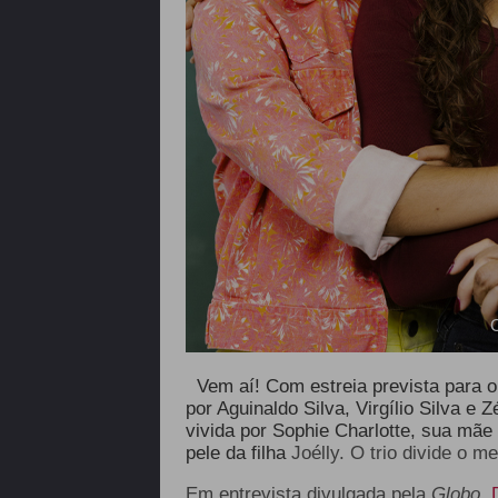
C
Vem aí! Com estreia prevista para 
por Aguinaldo Silva, Virgílio Silva e 
vivida por Sophie Charlotte, sua mãe 
pele da filha
Joélly. O trio divide o 
Em entrevista divulgada pela
Globo
,