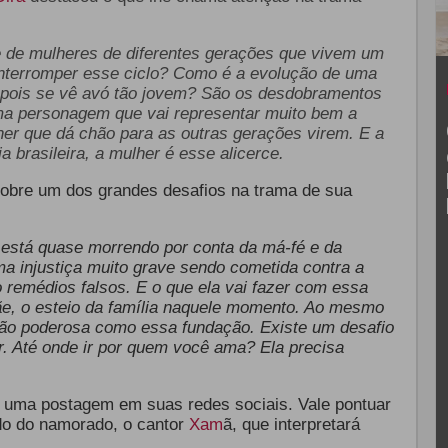
ade de mulheres de diferentes gerações que vivem um
 interromper esse ciclo? Como é a evolução de uma
epois se vê avó tão jovem? São os desdobramentos
uma personagem que vai representar muito bem a
her que dá chão para as outras gerações virem. E a
a brasileira, a mulher é esse alicerce.
bre um dos grandes desafios na trama de sua
 está quase morrendo por conta da má-fé e da
a injustiça muito grave sendo cometida contra a
remédios falsos. E o que ela vai fazer com essa
ãe, o esteio da família naquele momento. Ao mesmo
ão poderosa como essa fundação. Existe um desafio
. Até onde ir por quem você ama? Ela precisa
 uma postagem em suas redes sociais. Vale pontuar
ado do namorado, o cantor
Xam
ã, que interpretará