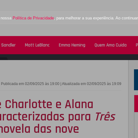
a nossa
Política de Privacidade
, para melhorar a sua experiência. Ao contin
 Sandler
Matt LeBlanc
Emma Heming
Quem Ama Cuida
P
FACEBOOK
TWITTE
Publicada em 02/09/2025 às 19:00 | Atualizada em 02/09/2025 às 19:09
e Charlotte e Alana
aracterizadas para
Três
novela das nove