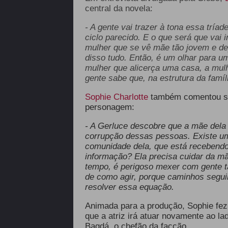
central da novela:
- A gente vai trazer à tona essa trí
ciclo parecido. E o que será que vai
mulher que se vê mãe tão jovem e d
disso tudo. Então, é um olhar para 
mulher que alicerça uma casa, a mul
gente sabe que, na estrutura da famíli
Sophie Charlotte
também comentou so
personagem:
- A Gerluce descobre que a mãe dela
corrupção dessas pessoas. Existe um
comunidade dela, que está recebendo 
informação? Ela precisa cuidar da m
tempo, é perigoso mexer com gente t
de como agir, porque caminhos seguir
resolver essa equação.
Animada para a produção, Sophie fez
que a atriz irá atuar novamente ao l
Bagdá, o chefão da facção.