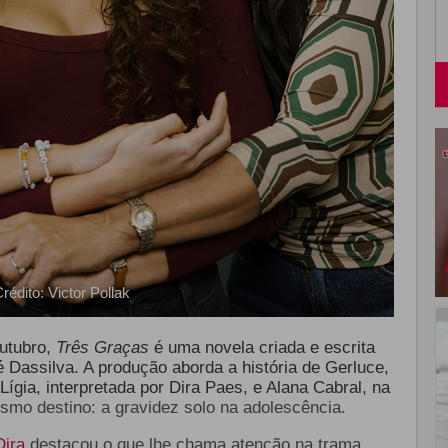
rédito: Victor Pollak
outubro,
Três Graças
é uma novela criada e escrita
Zé Dassilva. A produção aborda a história de Gerluce,
Lígia, interpretada por Dira Paes, e Alana Cabral, na
mesmo destino:
a gravidez solo na adolescência.
Dira
destacou o que lhe chama atenção na trama