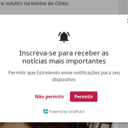
ra outubro na telinha da
Globo
Pinterest
Whatsapp
FALE CONOSCO
ANUNCIE NO ESTRELANDO
TRABALHE N
Inscreva-se para receber as
notícias mais importantes
Permitir que Estrelando envie notificações para seu
dispositivo
Não permitir
Permitir
Powered by SendPulse