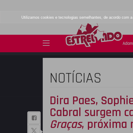
Utilizamos cookies e tecnologias semelhantes, de acordo com 
Adam
NOTÍCIAS
Dira Paes, Sophi
Cabral surgem c
BAIXE NOSSO
Graças
, próxima 
APLICATIVO