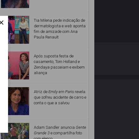
×
Tia Milena pede indicação de
dermatologista e
web
aponta
fim de amizade com Ana
Paula Renault
O ESTRELANDO
POLÍTICA DE PRIVACIDADE
Após suposta festa de
casamento, Tom Holland e
Zendaya passeiam e exibem
Desenvolvido por
aliança
Atriz de
Emily em Paris
revela
que sofreu acidente de carro e
conta o que a salvou
Adam Sandler anuncia
Gente
Grande 3
e compartilha foto
com elenco