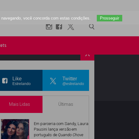
uar navegando, você concorda com estas condições.
Prosseguir
ets
X
R
INSTAGRAM
Like
Twitter
Estrelando
@estrelando
Mais Lidas
Últimas
Em parceria com Sandy, Laura
Pausini lança versão em
português de
Quando Chove