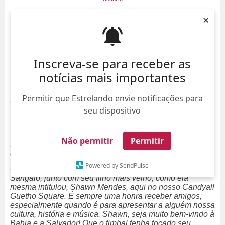
×
Inscreva-se para receber as
notícias mais importantes
Ivete Sangalo levou Shawn Mendes para ter uma
imersão no mundo do axé. Na última quarta-feira, dia 12,
Permitir que Estrelando envie notificações para
Carlinhos Brown usou as redes sociais para mostrar o
seu dispositivo
momento em que recebia a cantora e o canadense em
um de seus ensaios.
Na legenda, inclusive, o cantor revelou que
Ivete
Não permitir
Permitir
apresentou Shawn como seu
filho mais velho
. Fofa
demais essa amizade, não é?
Powered by SendPulse
Que surpresa boa receber essa irmã maravilhosa, Ivete
Sangalo, junto com seu filho mais velho, como ela
mesma intitulou, Shawn Mendes, aqui no nosso Candyall
Guetho Square. É sempre uma honra receber amigos,
especialmente quando é para apresentar a alguém nossa
cultura, história e música. Shawn, seja muito bem-vindo à
Bahia e a Salvador! Que o timbal tenha tocado seu