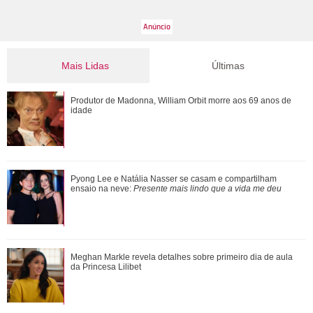
Mais Lidas
Últimas
Pyong Lee e Natália Nasser se casam e compartilham
Produtor de Madonna, William Orbit morre aos 69 anos de
ensaio na neve: Presente mais lindo que a...
idade
Ele cresceu! Veja evolução de Marcelo Sangalo, filho de
Pyong Lee e Natália Nasser se casam e compartilham
Ivete Sangalo e Daniel Cady
ensaio na neve:
Presente mais lindo que a vida me deu
Meghan Markle revela detalhes sobre primeiro dia de aula
Meghan Markle revela detalhes sobre primeiro dia de aula
da Princesa Lilibet
da Princesa Lilibet