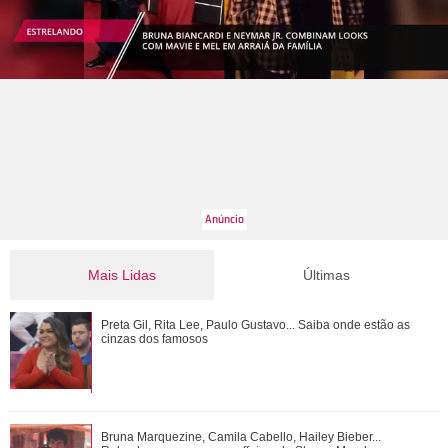
Mais Lidas
Últimas
Bruna Marquezine, Camila Cabello, Hailey Bieber...
Preta Gil, Rita Lee, Paulo Gustavo... Saiba onde estão as
Relembre os amores - e affairs - de Shawn ...
cinzas dos famosos
O nome dela deveria ser Pedra? Veja o que mais revelou a
Bruna Marquezine, Camila Cabello, Hailey Bieber...