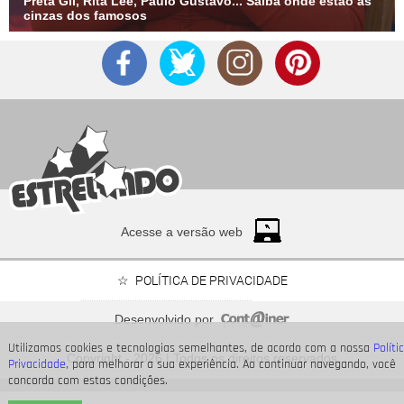
Preta Gil, Rita Lee, Paulo Gustavo... Saiba onde estão as
cinzas dos famosos
Acesse a versão web
POLÍTICA DE PRIVACIDADE
Desenvolvido por
Bruna Marquezine, Camila Cabello, Hailey Bieber...
Utilizamos cookies e tecnologias semelhantes, de acordo com a nossa
Políti
Relembre os amores - e
Copyright - 2026 | Todos os direitos reservados
affairs
- de Shawn Mendes
Privacidade
, para melhorar a sua experiência. Ao continuar navegando, você
concorda com estas condições.