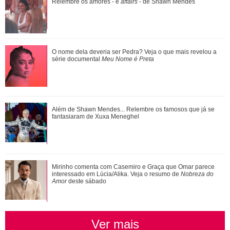
série documental Meu Nome é Preta
Relembre os amores - e
affairs
- de Shawn Mendes
Ariana Grande anuncia pausa na carreira após críticas ao
O nome dela deveria ser Pedra? Veja o que mais revelou a
corpo
série documental
Meu Nome é Preta
Ariana Grande faz desabafo em show sobre decisão de
Além de Shawn Mendes... Relembre os famosos que já se
pausar a carreira: Não foi uma reação...
fantasiaram de Xuxa Meneghel
Além de Shawn Mendes... Relembre os famosos que já se
Mirinho comenta com Casemiro e Graça que Omar parece
fantasiaram de Xuxa Meneghel
interessado em Lúcia/Alika. Veja o resumo de
Nobreza do
Amor
deste sábado
Ver mais