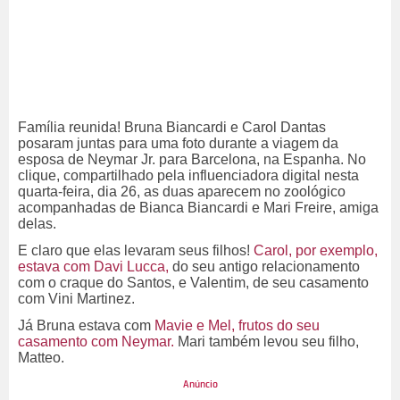
seu dispositivo
Não permitir
Permitir
Powered by SendPulse
Família reunida! Bruna Biancardi e Carol Dantas
posaram juntas para uma foto durante a viagem da
esposa de Neymar Jr. para Barcelona, na Espanha. No
clique, compartilhado pela influenciadora digital nesta
quarta-feira, dia 26, as duas aparecem no zoológico
acompanhadas de Bianca Biancardi e Mari Freire, amiga
delas.
E claro que elas levaram seus filhos!
Carol, por exemplo,
estava com Davi Lucca,
do seu antigo relacionamento
com o craque do Santos, e Valentim, de seu casamento
com Vini Martinez.
Já Bruna estava com
Mavie e Mel, frutos do seu
casamento com Neymar.
Mari também levou seu filho,
Matteo.