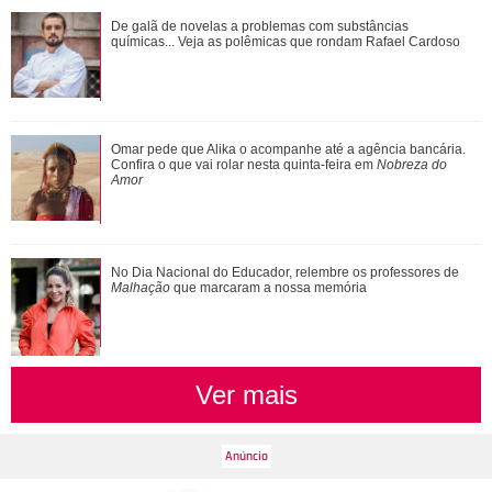
Pedro reage mal à visita de Pilar. Confira aqui o que vai
De galã de novelas a problemas com substâncias
rolar nesta quinta-feira na novel...
químicas... Veja as polêmicas que rondam Rafael Cardoso
Com a nova temporada de Minha Vida com a Família
Omar pede que Alika o acompanhe até a agência bancária.
Walter... Confira os triângulos amorosos d...
Confira o que vai rolar nesta quinta-feira em
Nobreza do
Amor
De galã de novelas a problemas com substâncias
No Dia Nacional do Educador, relembre os professores de
químicas... Veja as polêmicas que rondam R...
Malhação
que marcaram a nossa memória
Ver mais