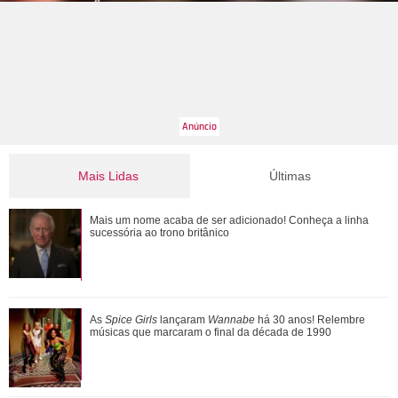
Mais Lidas
Últimas
Caroline Dallarosa revela que está grávida do primeiro filho!
Mais um nome acaba de ser adicionado! Conheça a linha
Veja as famosas que anunciara...
sucessória ao trono britânico
Além de Ariana Grande, confira famosas que já foram
As
Spice Girls
lançaram
Wannabe
há 30 anos! Relembre
criticadas pelos corpos magros (e rebat...
músicas que marcaram o final da década de 1990