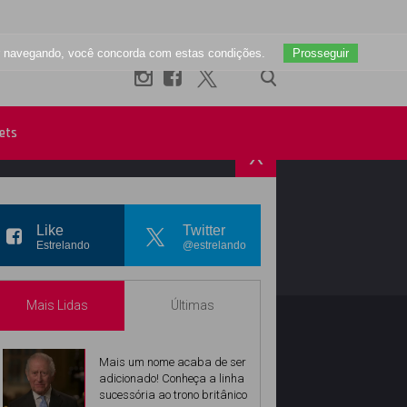
uar navegando, você concorda com estas condições.
Prosseguir
ets
X
R
INSTAGRAM
Like
Twitter
Estrelando
@estrelando
Mais Lidas
Últimas
Mais um nome acaba de ser
adicionado! Conheça a linha
sucessória ao trono britânico