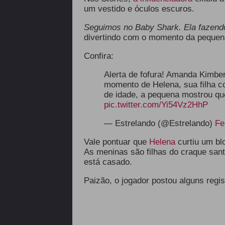
um vestido e óculos escuros.
Seguimos no Baby Shark. Ela fazend
divertindo com o momento da pequen
Confira:
Alerta de fofura! Amanda Kimber
momento de Helena, sua filha 
de idade, a pequena mostrou que
pic.twitter.com/Yi54Vz2HhP
— Estrelando (@Estrelando)
Fe
Vale pontuar que
Helena
curtiu um bl
As meninas são filhas do craque san
está casado.
Paizão, o jogador postou alguns regis