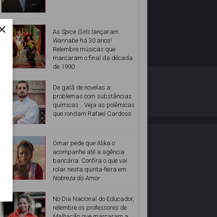
×
As
Spice Girls
lançaram
Wannabe
há 30 anos!
Relembre músicas que
marcaram o final da década
de 1990
O ESTRELANDO
POLÍTICA DE PRIVACIDADE
De galã de novelas a
problemas com substâncias
químicas... Veja as polêmicas
Desenvolvido por
que rondam Rafael Cardoso
Omar pede que Alika o
acompanhe até a agência
bancária. Confira o que vai
rolar nesta quinta-feira em
Nobreza do Amor
No Dia Nacional do Educador,
relembre os professores de
Malhação
que marcaram a