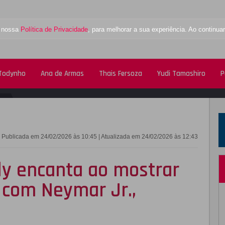
a nossa
Política de Privacidade
, para melhorar a sua experiência. Ao contin
 Todynho
Ana de Armas
Thais Fersoza
Yudi Tamashiro
P
FACEBOOK
TWITTE
Publicada em 24/02/2026 às 10:45 | Atualizada em 24/02/2026 às 12:43
y encanta ao mostrar
a com Neymar Jr.,