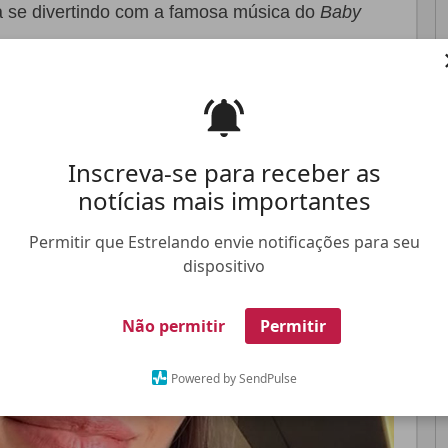
ra se divertindo com a famosa música do
Baby
Pinterest
Whatsapp
Inscreva-se para receber as
FALE CONOSCO
ANUNCIE NO ESTRELANDO
TRABALHE N
notícias mais importantes
Permitir que Estrelando envie notificações para seu
dispositivo
Não permitir
Permitir
Powered by SendPulse