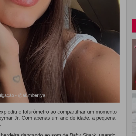
ulgação - @akimberllya
 explodiu o fofurômetro ao compartilhar um momento
Neymar Jr. Com apenas um ano de idade, a pequena
.
 herdeira dançando ao som de
Baby Shark
, usando