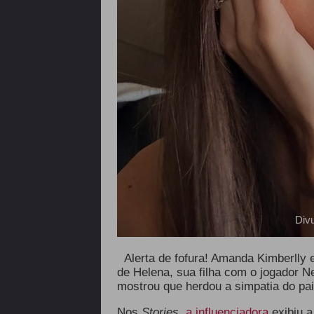
Div
Alerta de fofura! Amanda Kimberlly
de Helena, sua filha com o jogador 
mostrou que herdou a simpatia do pai
Nos
Stories
,
a influenciadora
exibiu a