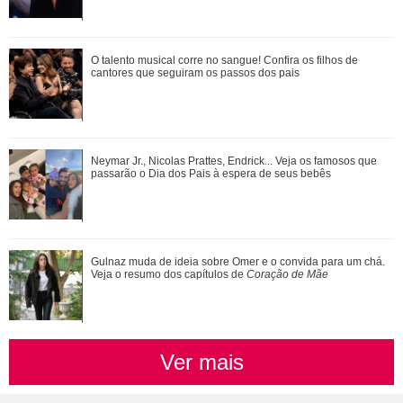
Neymar Jr., Nicolas Prattes, Endrick... Veja os famosos que
O talento musical corre no sangue! Confira os filhos de
passarão o Dia dos Pais à esper...
cantores que seguiram os passos dos pais
Bruna Marquezine, Camila Cabello, Hailey Bieber...
Neymar Jr., Nicolas Prattes, Endrick... Veja os famosos que
Relembre os amores - e affairs - de Shawn ...
passarão o Dia dos Pais à espera de seus bebês
Alexandre Nero, Edson Celulari, Daniel... Veja os famosos
Gulnaz muda de ideia sobre Omer e o convida para um chá.
que foram papais mais velhos
Veja o resumo dos capítulos de
Coração de Mãe
Ver mais