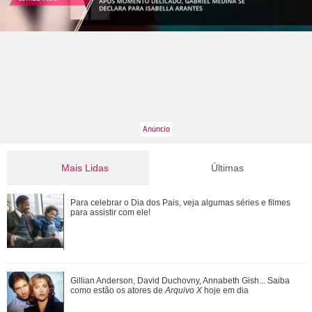
Mais Lidas
Últimas
Adriana manda Iuri procurar o anel de Arthur. Veja o resumo
Para celebrar o Dia dos Pais, veja algumas séries e filmes
dos capítulos de Quem Ama Cuida
para assistir com ele!
Gulnaz muda de ideia sobre Omer e o convida para um chá.
Gillian Anderson, David Duchovny, Annabeth Gish... Saiba
Veja o resumo dos capítulos de Cor...
como estão os atores de
Arquivo X
hoje em dia