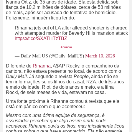
Ivanna Ortiz, de 35 anos de idade. Ela está detida sob
fiança de 10,2 milhões de dólares, cerca de 53 milhões
de reais, após ser acusada de tentativa de homicídio.
Felizmente, ninguém ficou ferido.
Rihanna jets out of LA after alleged shooter is charged
with attempted murder for Beverly Hills mansion attack
https://t.co/SXATHTzTBZ
— Daily Mail US (@Daily_MailUS)
March 10, 2026
Diferente de
Rihanna
, A$AP Rocky, o companheiro da
cantora, não estava presente no local, de acordo com o
Daily Mail.
Já segundo a revista
People
, ainda não se
tem informações se os filhos do casal, RZA, de três anos
e meio de idade, Riot, de dois anos e meio, e a filha
Rocki, de seis meses de vida, estavam na casa.
Uma fonte próxima à Rihanna contou à revista que ela
está em pânico com o que aconteceu:
Mesmo com uma ótima equipe de segurança, é
assustador perceber que algo assim ainda pode
acontecer. Rihanna ouviu os tiros, mas inicialmente ficou
confusa sobre o que havia acontecido. Ela não entende