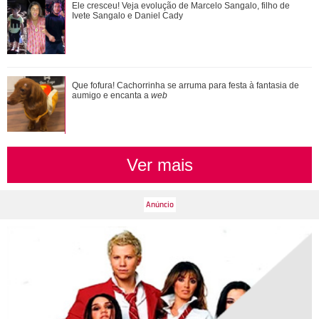
Durante uma conversa com Filiz sobre o ex-marido de
Ele cresceu! Veja evolução de Marcelo Sangalo, filho de
Irmak, Kivanç acaba revelando que Irmak ...
Ivete Sangalo e Daniel Cady
Que fofura! Cachorrinha se arruma para festa à fantasia de
aumigo e encanta a
web
Ver mais