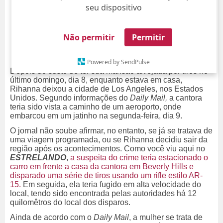
seu dispositivo
Não permitir
Permitir
Powered by SendPulse
Depois do susto de ter sua mansão alvejada por tiros no
último domingo, dia 8, enquanto estava em casa,
Rihanna deixou a cidade de Los Angeles, nos Estados
Unidos. Segundo informações do
Daily Mail,
a cantora
teria sido vista a caminho de um aeroporto, onde
embarcou em um jatinho na segunda-feira, dia 9.
O jornal não soube afirmar, no entanto, se já se tratava de
uma viagem programada, ou se Rihanna decidiu sair da
região após os acontecimentos. Como você viu aqui no
ESTRELANDO
,
a suspeita do crime teria estacionado o
carro em frente a casa da cantora em Beverly Hills e
disparado uma série de tiros usando um rifle estilo AR-
15.
Em seguida, ela teria fugido em alta velocidade do
local, tendo sido encontrada pelas autoridades há 12
quilomêtros do local dos disparos.
Ainda de acordo com o
Daily Mail
, a mulher se trata de