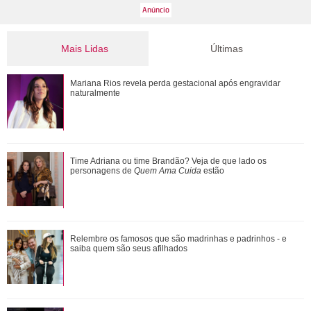
Mais Lidas
Últimas
Ele cresceu! Veja evolução de Marcelo Sangalo, filho de
Mariana Rios revela perda gestacional após engravidar
Ivete Sangalo e Daniel Cady
naturalmente
Ratinho se envolve em polêmica após falar sobre aparência
Time Adriana ou time Brandão? Veja de que lado os
do cantor Tiago, da dupla com Hu...
personagens de
Quem Ama Cuida
estão
Confira vezes em que Gaby Amarantos mostrou que não
Relembre os famosos que são madrinhas e padrinhos - e
tem medo de falar o que pensa
saiba quem são seus afilhados