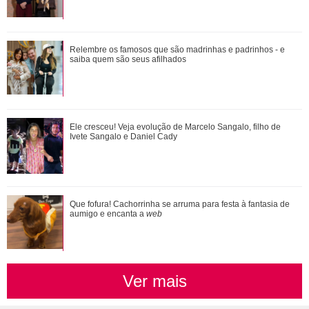
Confira vezes em que Gaby Amarantos mostrou que não
Relembre os famosos que são madrinhas e padrinhos - e
tem medo de falar o que pensa
saiba quem são seus afilhados
Durante uma conversa com Filiz sobre o ex-marido de
Ele cresceu! Veja evolução de Marcelo Sangalo, filho de
Irmak, Kivanç acaba revelando que Irmak ...
Ivete Sangalo e Daniel Cady
Que fofura! Cachorrinha se arruma para festa à fantasia de
aumigo e encanta a
web
Ver mais