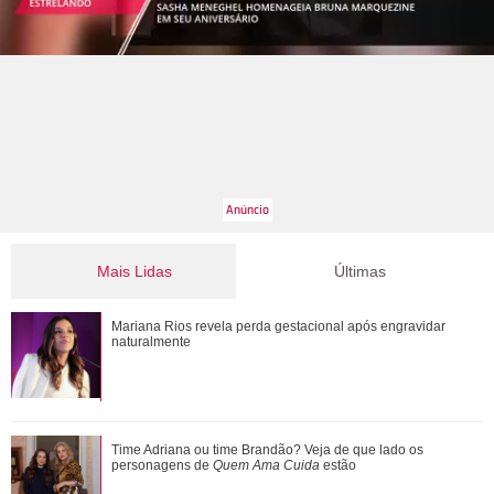
Mais Lidas
Últimas
Ele cresceu! Veja evolução de Marcelo Sangalo, filho de
Mariana Rios revela perda gestacional após engravidar
Ivete Sangalo e Daniel Cady
naturalmente
Ratinho se envolve em polêmica após falar sobre aparência
Time Adriana ou time Brandão? Veja de que lado os
do cantor Tiago, da dupla com Hu...
personagens de
Quem Ama Cuida
estão