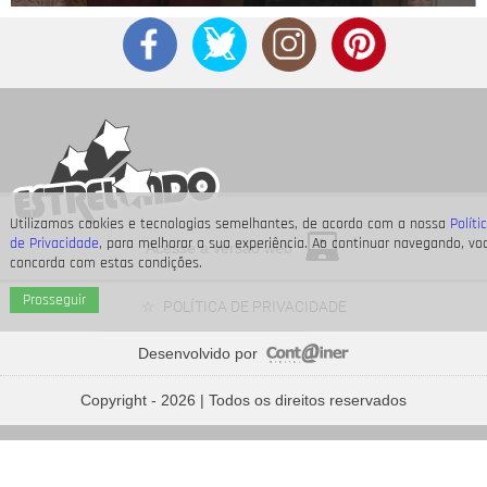
Utilizamos cookies e tecnologias semelhantes, de acordo com a nossa
Políti
de Privacidade
, para melhorar a sua experiência. Ao continuar navegando, vo
Acesse a versão web
concorda com estas condições.
Prosseguir
POLÍTICA DE PRIVACIDADE
Desenvolvido por
Relembre os famosos que são madrinhas e padrinhos - e
saiba quem são seus afilhados
Copyright - 2026 | Todos os direitos reservados