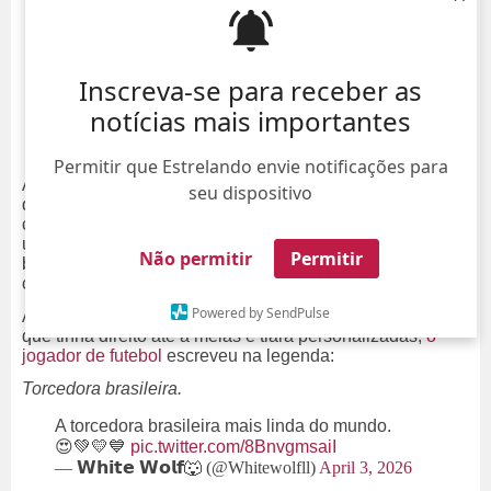
Inscreva-se para receber as
notícias mais importantes
Permitir que Estrelando envie notificações para
Alerta de fofura extrema! Na noite da última quinta-feira,
seu dispositivo
dia 2, Neymar Jr. derreteu o coração dos seguidores ao
compartilhar um registro para lá de encantador de Mavie
usando um look inteirinho verde e amarelo, cores da
Não permitir
Permitir
bandeira do Brasil. Pelo jeito, a menininha já está em
clima de clima de Copa do Mundo!
Powered by SendPulse
Ao postar a foto da filha toda sorridente com seu visual,
que tinha direito até a meias e tiara personalizadas,
o
jogador de futebol
escreveu na legenda:
Torcedora brasileira.
A torcedora brasileira mais linda do mundo.
😍💚💛💙
pic.twitter.com/8BnvgmsaiI
— 𝗪𝗵𝗶𝘁𝗲 𝗪𝗼𝗹𝗳🐺 (@Whitewolfll)
April 3, 2026