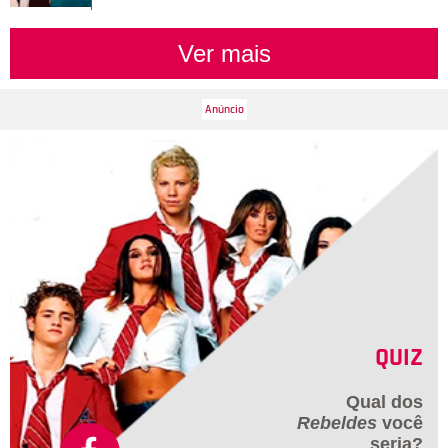
Ver mais
QUIZ
Qual dos
Rebeldes
você
seria?