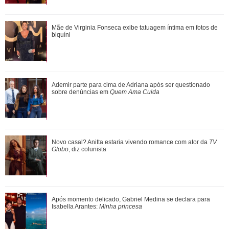
Pai de Neymar Jr. rebate críticas ao filho no futebol e
Mãe de Virginia Fonseca exibe tatuagem íntima em fotos de
confessa: - Vou ficar triste quando ...
biquíni
Meghan Markle revela detalhes sobre primeiro dia de aula
Ademir parte para cima de Adriana após ser questionado
da Princesa Lilibet
sobre denúncias em
Quem Ama Cuida
Clodd Dias, atriz de As Five, morre aos 49 anos de idade
Novo casal? Anitta estaria vivendo romance com ator da
TV
Globo
, diz colunista
Após momento delicado, Gabriel Medina se declara para
Isabella Arantes:
Minha princesa