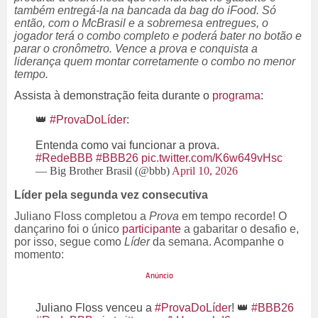
também entregá-la na bancada da bag do iFood. Só
então, com o McBrasil e a sobremesa entregues, o
jogador terá o combo completo e poderá bater no botão e
parar o cronômetro. Vence a prova e conquista a
liderança quem montar corretamente o combo no menor
tempo.
Assista à demonstração feita durante o
programa
:
👑
#ProvaDoLíder
:
Entenda como vai funcionar a prova.
#RedeBBB
#BBB26
pic.twitter.com/K6w649vHsc
— Big Brother Brasil (@bbb)
April 10, 2026
Líder pela segunda vez consecutiva
Juliano Floss completou a
Prova
em tempo recorde! O
dançarino foi o único
participante
a gabaritar o desafio e,
por isso, segue como
Líder
da semana. Acompanhe o
momento:
Juliano Floss venceu a
#ProvaDoLíder
! 👑
#BBB26