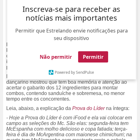
Inscreva-se para receber as
notícias mais importantes
Permitir que Estrelando envie notificações para
seu dispositivo
Está no
Top
6! Na noite desta quinta-feira, dia 9, Juliano
Floss se tornou o
Líder
do
BBB26
pela segunda vez
consecutiva. Diante disso, o competidor está novamente
Não permitir
Permitir
imune ao
15º Paredão
da edição e deverá indicar um
participante direto à berlinda.
Powered by SendPulse
No desafio lançado aos
brothers
no
Provódromo
, o
dançarino mostrou que tem boa memória e atenção ao
acertar o gabarito dos 12 ingredientes para montar
combos, contendo sanduíche e sobremesa, no menor
tempo entre os concorrentes.
Leia, abaixo, a explicação da
Prova do Líder
na íntegra:
- Hoje a Prova do Líder é com iFood e ela vai colocar em
campo as seleções do Mc. São elas: segunda-feira tem
McEspanha com molho delicioso e copa fatiada; terça-
feira é dia de McArgentina com maionese chimichurri; na