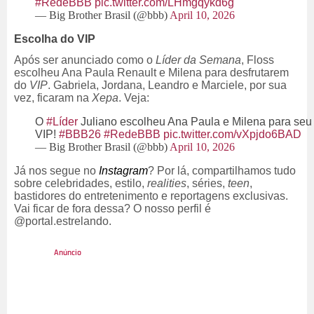
#RedeBBB
pic.twitter.com/LHmgqykd6g
— Big Brother Brasil (@bbb)
April 10, 2026
Escolha do VIP
Após ser anunciado como o
Líder da Semana
, Floss
escolheu Ana Paula Renault e Milena para desfrutarem
do
VIP
. Gabriela, Jordana, Leandro e Marciele, por sua
vez, ficaram na
Xepa
. Veja:
O
#Líder
Juliano escolheu Ana Paula e Milena para seu
VIP!
#BBB26
#RedeBBB
pic.twitter.com/vXpjdo6BAD
— Big Brother Brasil (@bbb)
April 10, 2026
Já nos segue no
Instagram
? Por lá, compartilhamos tudo
sobre celebridades, estilo,
realities
, séries,
teen
,
bastidores do entretenimento e reportagens exclusivas.
Vai ficar de fora dessa? O nosso perfil é
@portal.estrelando.