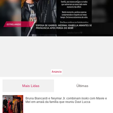
Mais Lidas
Últimas
Novelas, filmes e série... Relembre os papéis marcantes da
Bruna Biancardi e Neymar Jr. combinam
looks
com Mavie e
carreira de Bruna Marquezine
Mel em arraiá da família que reuniu Davi Lucca