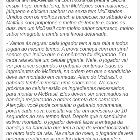
quarta tem McAlemanha com mostarda preta e cebola
crispy; hoje, quinta-feira, tem McMéxico com maionese,
jalapeno e chicken nachos; na sexta tem McEstados
Unidos com os molhos ranch e barbecue; no sábado é o
McItália com polpetone e molho de tomate e, todos os
dias, tem um McBrasil com molho sabor churrasco, molho
sabor vinagrete e ainda uma farofa defumada.
- Vamos às regras: cada jogador tem a sua raia e todos
jogam ao mesmo tempo. A prova começa com um sinal
sonoro que indica que o cronômetro foi disparado. Em
cada raia existe um celular gigante. Nele, o jogador vai
ver por cinco segundos o gabarito contendo todos os
ingredientes do McBrasil, na ordem em que o sanduíche
deve ser montado em camadas. Além do McBrasil, o
gabarito também mostra uma sobremesa. Na caixa
próxima ao celular estão os ingredientes necessários
para montar o McBrasil. Eles devem ser encaixados na
bandeja respeitando a ordem correta das camadas.
Atenção, você pode consultar o gabarito novamente,
porém cada nova consulta vai dar um acréscimo de 10
segundos ao seu tempo final. Depois que o sanduíche
estiver montado, o jogador deverá fazer a entrega da
bandeja na bancada que tem a bag do iFood localizada
no outro lado da raia. Na caixa do meio, o jogador deverá
procurar a sobremesa que foi indicada no gabarito e