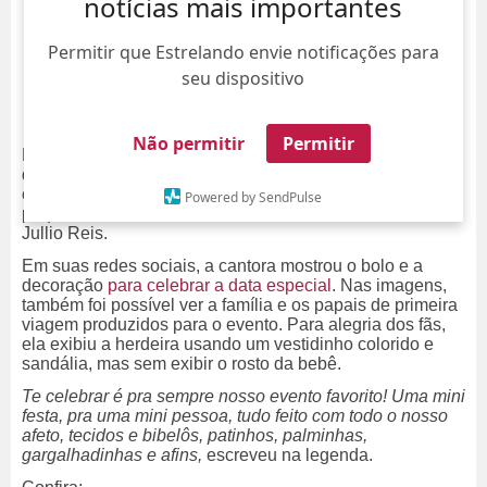
notícias mais importantes
Permitir que Estrelando envie notificações para
seu dispositivo
Não permitir
Permitir
Parabéns! Manu Gavassi deixou a
web
encantada nesta
quarta-feira, dia 15, ao compartilhar registros
encantadores do primeiro aniversário de sua filha, a
Powered by SendPulse
pequena Nara, fruto do relacionamento com o modelo
Jullio Reis.
Em suas redes sociais, a cantora mostrou o bolo e a
decoração
para celebrar a data especial
. Nas imagens,
também foi possível ver a família e os papais de primeira
viagem produzidos para o evento. Para alegria dos fãs,
ela exibiu a herdeira usando um vestidinho colorido e
sandália, mas sem exibir o rosto da bebê.
Te celebrar é pra sempre nosso evento favorito! Uma mini
festa, pra uma mini pessoa, tudo feito com todo o nosso
afeto, tecidos e bibelôs, patinhos, palminhas,
gargalhadinhas e afins,
escreveu na legenda.