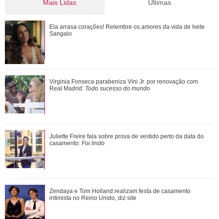
Mais Lidas
Últimas
Confira filmes em que as cenas de sexo foram reais
Ela arrasa corações! Relembre os amores da vida de Ivete
Sangalo
Além de Ariana Grande, confira famosas que já foram
Virginia Fonseca parabeniza Vini Jr. por renovação com
criticadas pelos corpos magros (e rebat...
Real Madrid:
Todo sucesso do mundo
Tom Brady é visto em passeio de iate no sul da França ao
Juliette Freire fala sobre prova de vestido perto da data do
lado de mulher misteriosa
casamento:
Foi lindo
Filho de Neymar Jr., Davi Lucca conta que pretende cursar
Zendaya e Tom Holland realizam festa de casamento
faculdade e revela área de interes...
intimista no Reino Unido, diz site