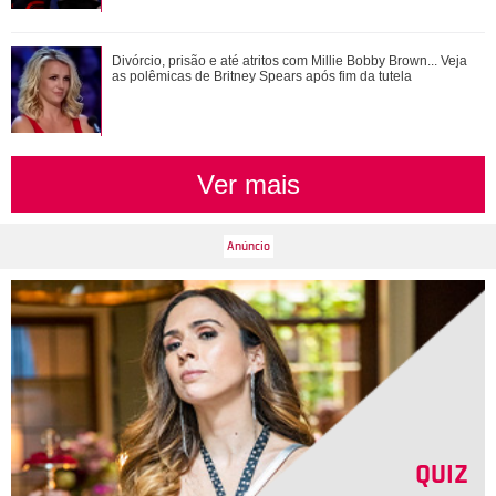
Protetor! Relembre os momentos em que Zé Felipe saiu em
Divórcio, prisão e até atritos com Millie Bobby Brown... Veja
defesa de amigos e familiares
as polêmicas de Britney Spears após fim da tutela
Ver mais
QUIZ