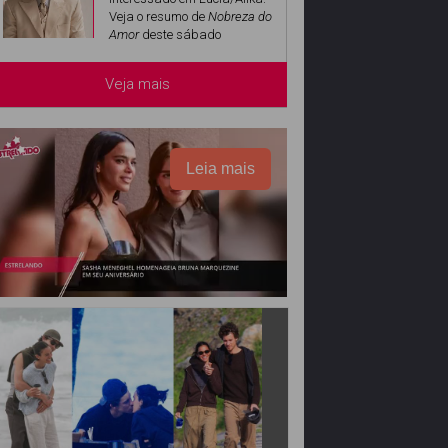
Veja o resumo de
Nobreza do
Amor
deste sábado
Veja mais
Leia mais