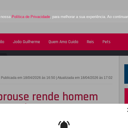
a nossa
Política de Privacidade
, para melhorar a sua experiência. Ao contin
tão
João Guilherme
Quem Ama Cuida
Reis
Pets
FACEBOOK
TWITTE
Publicada em 18/04/2026 às 16:50 | Atualizada em 18/04/2026 às 17:02
Sprouse rende homem
asa onde mora com
firma jornal