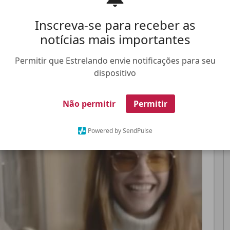
 o ator conseguiu derrubar o invasor, enquanto a
Inscreva-se para receber as
notícias mais importantes
Pinterest
Whatsapp
Permitir que Estrelando envie notificações para seu
dispositivo
FALE CONOSCO
ANUNCIE NO ESTRELANDO
TRABALHE N
Não permitir
Permitir
Powered by SendPulse