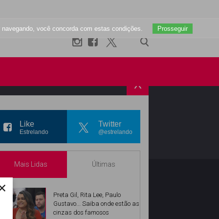
uar navegando, você concorda com estas condições.
Prosseguir
X
R
INSTAGRAM
Like
Twitter
Estrelando
@estrelando
Mais Lidas
Últimas
×
Preta Gil, Rita Lee, Paulo
Gustavo... Saiba onde estão as
cinzas dos famosos