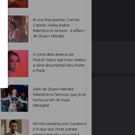
Bruna Marquezine, Camila
Cabello, Hailey Bieber...
Relembre os amores - e
affairs
-
de Shawn Mendes
O ESTRELANDO
POLÍTICA DE PRIVACIDADE
O nome dela deveria ser
Pedra? Veja o que mais revelou
a série documental
Meu Nome
Desenvolvido por
é Preta
Além de Shawn Mendes...
Relembre os famosos que já se
fantasiaram de Xuxa
Meneghel
Mirinho comenta com Casemiro
e Graça que Omar parece
interessado em Lúcia/Alika.