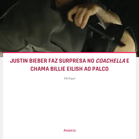
JUSTIN BIEBER FAZ SURPRESA NO
COACHELLA
E
CHAMA BILLIE EILISH AO PALCO
06/Ago/