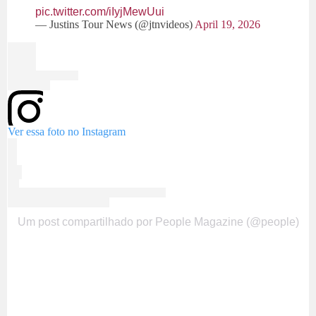
pic.twitter.com/iIyjMewUui
— Justins Tour News (@jtnvideos)
April 19, 2026
Ver essa foto no Instagram
Um post compartilhado por People Magazine (@people)