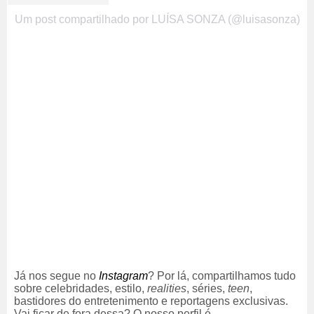
Um post compartilhado por LUÍSA SONZA (@luisasonza)
Já nos segue no
Instagram
? Por lá, compartilhamos tudo
sobre celebridades, estilo,
realities
, séries,
teen
,
bastidores do entretenimento e reportagens exclusivas.
Vai ficar de fora dessa? O nosso perfil é