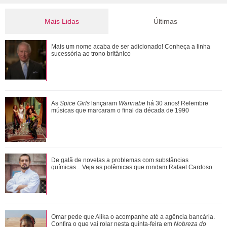
Mais Lidas
Últimas
Michelle Yeoh, Ke Huy Quan, Morgan Freeman... Saiba
Mais um nome acaba de ser adicionado! Conheça a linha
quem são os famosos que ganharam o Oscar...
sucessória ao trono britânico
Jojo Todynho faz novo procedimento estético para definir
As
Spice Girls
lançaram
Wannabe
há 30 anos! Relembre
pernas: Muito realizada
músicas que marcaram o final da década de 1990
Ariana Grande faz desabafo em show sobre decisão de
De galã de novelas a problemas com substâncias
pausar a carreira: Não foi uma reação...
químicas... Veja as polêmicas que rondam Rafael Cardoso
Além de Ariana Grande, confira famosas que já foram
Omar pede que Alika o acompanhe até a agência bancária.
criticadas pelos corpos magros (e rebat...
Confira o que vai rolar nesta quinta-feira em
Nobreza do