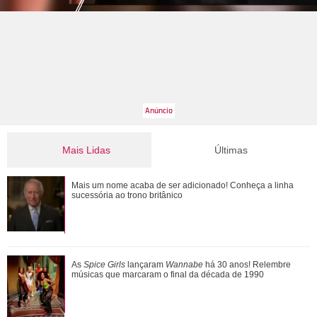
Mais Lidas
Últimas
Michelle Yeoh, Ke Huy Quan, Morgan Freeman... Saiba
Mais um nome acaba de ser adicionado! Conheça a linha
quem são os famosos que ganharam o Oscar...
sucessória ao trono britânico
Jojo Todynho faz novo procedimento estético para definir
As
Spice Girls
lançaram
Wannabe
há 30 anos! Relembre
pernas: Muito realizada
músicas que marcaram o final da década de 1990