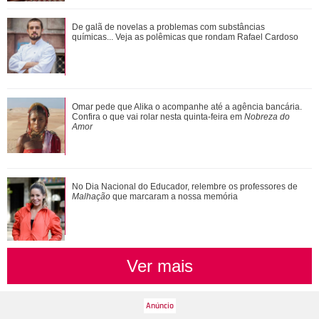
Ariana Grande faz desabafo em show sobre decisão de
De galã de novelas a problemas com substâncias
pausar a carreira: Não foi uma reação...
químicas... Veja as polêmicas que rondam Rafael Cardoso
Além de Ariana Grande, confira famosas que já foram
Omar pede que Alika o acompanhe até a agência bancária.
criticadas pelos corpos magros (e rebat...
Confira o que vai rolar nesta quinta-feira em
Nobreza do
Amor
No Dia Nacional do Educador, relembre os professores de
Malhação
que marcaram a nossa memória
Ver mais