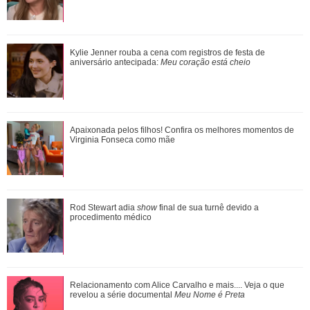
Relacionamento com Alice Carvalho e mais.... Veja o que
Kylie Jenner rouba a cena com registros de festa de
revelou a série documental Meu Nome ...
aniversário antecipada:
Meu coração está cheio
Apaixonada pelos filhos! Confira os melhores momentos de
Apaixonada pelos filhos! Confira os melhores momentos de
Virginia Fonseca como mãe
Virginia Fonseca como mãe
Kylie Jenner rouba a cena com registros de festa de
Rod Stewart adia
show
final de sua turnê devido a
aniversário antecipada: Meu coração es...
procedimento médico
Pais de três! Veja o que Zé Felipe e Virginia Fonseca já
Relacionamento com Alice Carvalho e mais.... Veja o que
revelou a série documental
Meu Nome é Preta
falaram sobre a guarda das crian�...