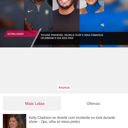
Mais Lidas
Últimas
Mais de 20 anos após divórcio, Jennifer Aniston e Brad Pitt
Kelly Clarkson se diverte com incidente no
look
durante
estariam se reaproximando, diz ...
show
:
- Ops, olha só meus peitos