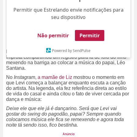
Permitir que Estrelando envie notificações para
seu dispositivo
Não permitir
Permitir
Powered by SendPulse
Fã antes de nascer! Na última quinta-feira, dia 30, Lore
Improta compartilhou um registro para lá de fofo do filho
mexendo na barriga ao colocar a música do papai, Léo
Santana.
No
Instagram
,
a mamãe de Liz
mostrou o momento em
que Levi começa a balançar enquanto escuta a canção
do artista. Na legenda, ela fez referência direta ao estilo
de vida do casal e ainda citou o fato de viver cercada por
dança e música:
Deixe ele que ele já é dançarino. Será que Levi vai
gostar do swing do pagodão, papai? Sempre quando
colocamos música ele fica se remexendo e agora toda
noite tá sendo isso, fico bestinha.