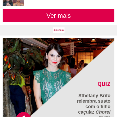
Ver mais
QUIZ
Sthefany Brito
relembra susto
com o filho
caçula:
Chorei