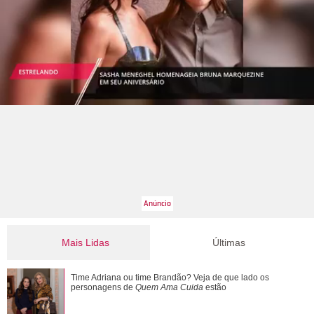
Mais Lidas
Últimas
Ronei e Cinara desconfiam da ligação de Zilá com
Time Adriana ou time Brandão? Veja de que lado os
Verônica. Saiba o que vai acontecer em ...
personagens de
Quem Ama Cuida
estão