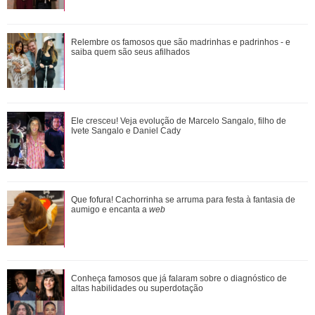
Ele cresceu! Veja evolução de Marcelo Sangalo, filho de
Relembre os famosos que são madrinhas e padrinhos - e
Ivete Sangalo e Daniel Cady
saiba quem são seus afilhados
Omar e Alika conversam sobre a retomada de Batanga,
Ele cresceu! Veja evolução de Marcelo Sangalo, filho de
quando Tonho chega. Saiba o que vai acont...
Ivete Sangalo e Daniel Cady
Adriana vê Pedro e Bruna no restaurante. Confira o que vai
Que fofura! Cachorrinha se arruma para festa à fantasia de
rolar nesta sexta-feira em Quem A...
aumigo e encanta a
web
Conheça famosos que já falaram sobre o diagnóstico de
Conheça famosos que já falaram sobre o diagnóstico de
altas habilidades ou superdotação
altas habilidades ou superdotação