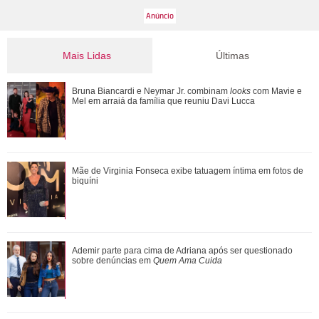
Mais Lidas
Últimas
Ademir parte para cima de Adriana após ser questionado
Bruna Biancardi e Neymar Jr. combinam
looks
com Mavie e
sobre denúncias em Quem Ama Cuida
Mel em arraiá da família que reuniu Davi Lucca
Bruna Biancardi e Neymar Jr. combinam looks com Mavie e
Mãe de Virginia Fonseca exibe tatuagem íntima em fotos de
Mel em arraiá da família que reuniu...
biquíni
Após momento delicado, Gabriel Medina se declara para
Ademir parte para cima de Adriana após ser questionado
Isabella Arantes: Minha princesa
sobre denúncias em
Quem Ama Cuida