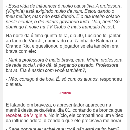
- Essa vida de influencer é muito cansativa. A professora
(Virginia) está exigindo muito de mim. Estou dando o
meu melhor, mas não está dando. É o dia inteiro colado
neste celular, o dia inteiro gravando tudo. Uau, hein! Só
domingo à noite na TV Globo é mais tranquilo (risos).
Na noite da última quinta-feira, dia 30, Luciano foi jantar
ao lado de Vini Jr., namorado da Rainha de Bateria da
Grande Rio, e questionou o jogador se ela também era
brava com ele:
- Minha professora é muito brava, cara. Minha professora
de rede social, não dá, tá pegando pesado. Professora
brava. Ela é assim com você também?;
- Não, comigo é de boa. É, só com os alunos
, respondeu
o atleta.
E falando em braveza, o apresentador apareceu na
manhã desta sexta-feira, dia 01, contando da bronca que
recebeu de Virginia
. No início, ele compartilhou um vídeo
da influenciadora, dizendo o que ele precisava melhorar:
- Sabe por que eu achei que você não está muito bem?