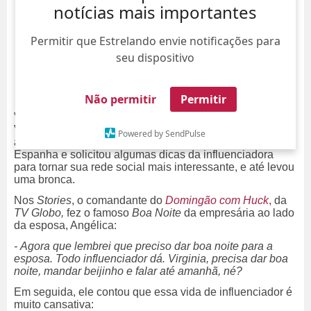
notícias mais importantes
Permitir que Estrelando envie notificações para
seu dispositivo
Não permitir
Permitir
Você já imaginou Luciano Huck pedindo ajuda para
Virginia Fonseca? Mas é exatamente isso que está
Powered by SendPulse
acontecendo! O apresentador está viajando pela
Espanha e solicitou algumas dicas da influenciadora
para tornar sua rede social mais interessante, e até levou
uma bronca.
Nos
Stories
, o comandante do
Domingão com Huck
,
da
TV Globo,
fez o famoso
Boa Noite
da empresária ao lado
da esposa, Angélica:
- Agora que lembrei que preciso dar boa noite para a
esposa. Todo influenciador dá. Virginia, precisa dar boa
noite, mandar beijinho e falar até amanhã, né?
Em seguida, ele contou que essa vida de influenciador é
muito cansativa: