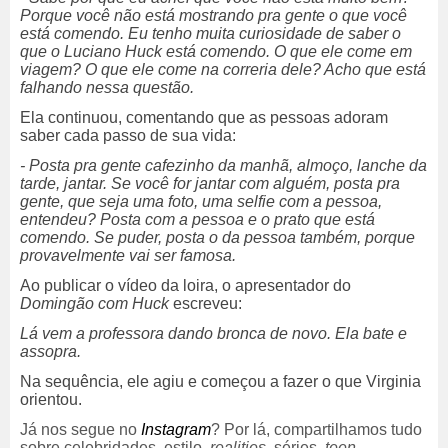
Porque você não está mostrando pra gente o que você
está comendo. Eu tenho muita curiosidade de saber o
que o Luciano Huck está comendo. O que ele come em
viagem? O que ele come na correria dele? Acho que está
falhando nessa questão.
Ela continuou, comentando que as pessoas adoram
saber cada passo de sua vida:
- Posta pra gente cafezinho da manhã, almoço, lanche da
tarde, jantar. Se você for jantar com alguém, posta pra
gente, que seja uma foto, uma selfie com a pessoa,
entendeu? Posta com a pessoa e o prato que está
comendo. Se puder, posta o da pessoa também, porque
provavelmente vai ser famosa.
Ao publicar o vídeo da loira, o apresentador do
Domingão com Huck
escreveu:
Lá vem a professora dando bronca de novo. Ela bate e
assopra.
Na sequência, ele agiu e começou a fazer o que Virginia
orientou.
Já nos segue no
Instagram
? Por lá, compartilhamos tudo
sobre celebridades, estilo,
realities
, séries,
teen
,