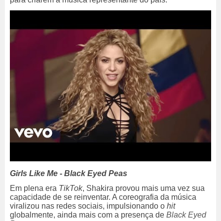
Girls Like Me
-
Black Eyed Peas
Em plena era
TikTok
, Shakira provou mais uma vez sua
capacidade de se reinventar. A coreografia da música
viralizou nas redes sociais, impulsionando o
hit
globalmente, ainda mais com a presença de
Black Eyed