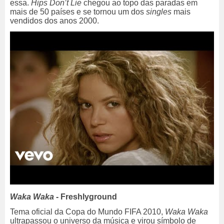
essa.
Hips Don’t Lie
chegou ao topo das paradas em
mais de 50 países e se tornou um dos
singles
mais
vendidos dos anos 2000.
Waka Waka
- Freshlyground
Tema oficial da Copa do Mundo FIFA 2010,
Waka Waka
ultrapassou o universo da música e virou símbolo de