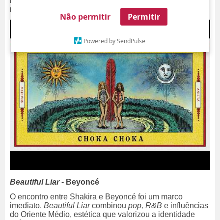
maiores potências do
pop
latino atual, a música aposta
na fusão entre
funk
brasileiro,
pop
e batidas latinas.
Não permitir
Permitir
Powered by SendPulse
Beautiful Liar
- Beyoncé
O encontro entre Shakira e Beyoncé foi um marco
imediato.
Beautiful Liar
combinou
pop, R&B
e influências
do Oriente Médio, estética que valorizou a identidade