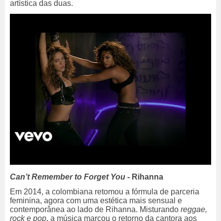
artística das duas.
Can’t Remember to Forget You
- Rihanna
Em 2014, a colombiana retomou a fórmula de parceria
feminina, agora com uma estética mais sensual e
contemporânea ao lado de Rihanna. Misturando
reggae,
rock e pop
, a música marcou o retorno da cantora aos