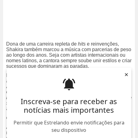
Dona de uma carreira repleta de
hits
e reinvenções,
Shakira
também marcou a música com parcerias de peso
ao longo dos anos. Seja com artistas internacionais ou
nomes latinos, a cantora sempre soube unir estilos e criar
sucessos que dominaram as paradas.
×
No dia 11 de junho, a cantora Shakira se apresentou na
abertura da Copa do Mundo 2026, realizada no Estadio
Azteca, na Cidade do México. Antes da apresentação, a
colombiana esteve no Brasil para o evento
Todo Mundo
no Rio,
na praia de Copacabana. Em meio à maratona de
Inscreva-se para receber as
shows
da cantora, relembre as grandes parcerias que
notícias mais importantes
ajudaram a construir sua trajetória na música.
Choka Choka
- Anitta
Permitir que Estrelando envie notificações para
A parceria entre Shakira e Anitta surgiu como um
seu dispositivo
movimento estratégico e simbólico. Unindo duas das