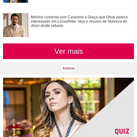
Veja tudo sobre a bariátrica e a evolução do corpo de Jojo
Mirinho comenta com Casemiro e Graça que Omar parece
Todynho
interessado em Lúcia/Alika. Veja o resumo de
Nobreza do
Amor
deste sábado
Ver mais
QUIZ