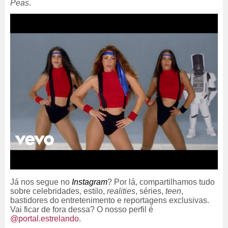
Peas
.
Já nos segue no
Instagram
? Por lá, compartilhamos tudo
sobre celebridades, estilo,
realities
, séries,
teen
,
bastidores do entretenimento e reportagens exclusivas.
Vai ficar de fora dessa? O nosso perfil é
@portal.estrelando
.