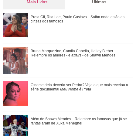
Mais Lidas
Últimas
Preta Gil, Rita Lee, Paulo Gustavo... Saiba onde estão as
Preta Gil, Rita Lee, Paulo Gustavo... Saiba onde estão as
cinzas dos famosos
cinzas dos famosos
Agrado e Eduarda são prejudicadas pela proximidade com
Bruna Marquezine, Camila Cabello, Hailey Bieber...
João Raul. Saiba o que vai acontece...
Relembre os amores - e
affairs
- de Shawn Mendes
Fernanda Torres cantando, Kaká tentando dar estrela...
O nome dela deveria ser Pedra? Veja o que mais revelou a
Relembre os micos que famosos já pag...
série documental
Meu Nome é Preta
Pedro comemora o estado de saúde de Bruna. Confira o
Além de Shawn Mendes... Relembre os famosos que já se
que vai rolar neste sábado em Quem Ama...
fantasiaram de Xuxa Meneghel