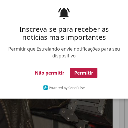
Pinterest
Whatsapp
Inscreva-se para receber as
notícias mais importantes
FALE CONOSCO
ANUNCIE NO ESTRELANDO
TRABALHE N
Permitir que Estrelando envie notificações para seu
dispositivo
Não permitir
Permitir
Powered by SendPulse