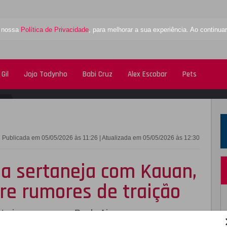
a nossa
Política de Privacidade
, para melhorar a sua experiência. Ao contin
Gil
Jojo Todynho
Babi Cruz
Alex Escobar
Pets
FACEBOOK
TWITTE
Publicada em 05/05/2026 às 11:26 | Atualizada em 05/05/2026 às 12:30
la sertaneja com Kauan,
re rumores de traição
rair a ex-esposa, Paula Aires