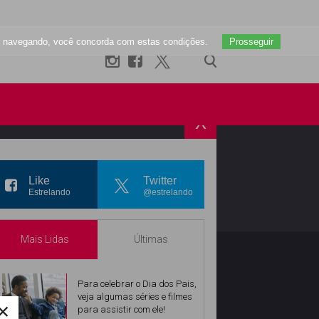
uar navegando, você concorda com estas condições.
Prosseguir
X
R
INSTAGRAM
Like
Twitter
Estrelando
@estrelando
Mais Lidas
Últimas
Para celebrar o Dia dos Pais,
veja algumas séries e filmes
×
para assistir com ele!