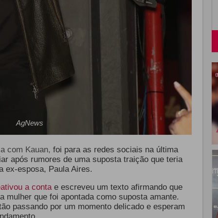
AgNews
la com Kauan,
foi para as redes sociais na última
ciar após rumores de uma suposta traição que teria
a ex-esposa, Paula Aires.
eativou a conta
e escreveu um texto afirmando que
 a mulher que foi apontada como suposta amante.
estão passando por um momento delicado e esperam
undamento.