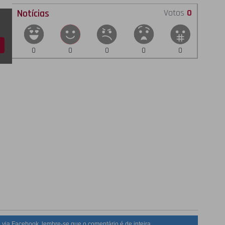
Notícias
Votos
0
0
0
0
0
0
 via Facebook, lembre-se que o comentário é de inteira