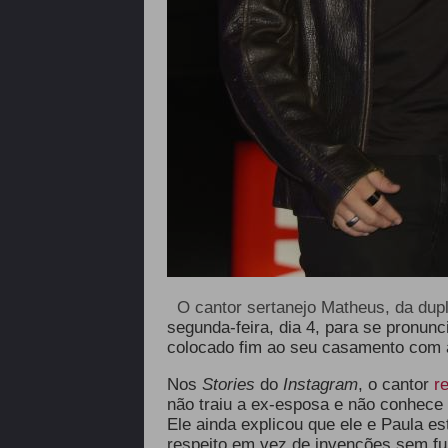
O cantor sertanejo Matheus, da dup
segunda-feira, dia 4, para se pronun
colocado fim ao seu casamento com 
Nos
Stories
do
Instagram
, o cantor
r
não traiu a ex-esposa e não conhece
Ele ainda explicou que ele e Paula 
respeito em vez de invenções sem f