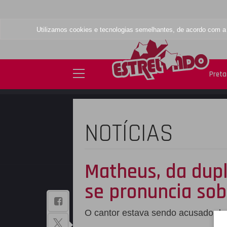
Utilizamos cookies e tecnologias semelhantes, de acordo com 
Preta 
NOTÍCIAS
Matheus, da dup
se pronuncia sob
BAIXE NOSSO
O cantor estava sendo acusado de t
APLICATIVO