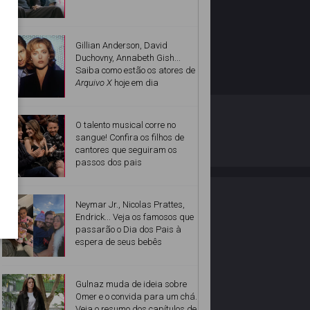
Gillian Anderson, David
Duchovny, Annabeth Gish...
Saiba como estão os atores de
Arquivo X
hoje em dia
O ESTRELANDO
POLÍTICA DE PRIVACIDADE
O talento musical corre no
sangue! Confira os filhos de
cantores que seguiram os
Desenvolvido por
passos dos pais
Neymar Jr., Nicolas Prattes,
Endrick... Veja os famosos que
passarão o Dia dos Pais à
espera de seus bebês
Gulnaz muda de ideia sobre
Omer e o convida para um chá.
Veja o resumo dos capítulos de