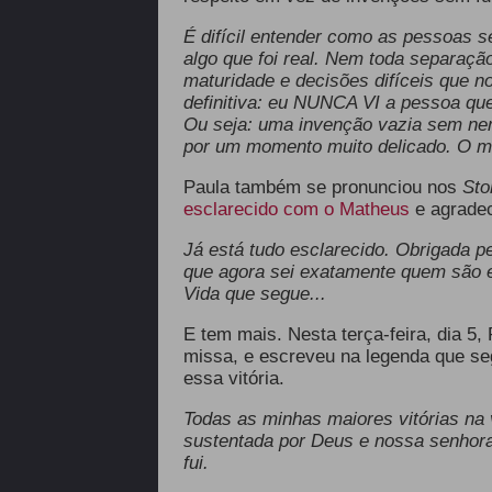
É difícil entender como as pessoas s
algo que foi real. Nem toda separaçã
maturidade e decisões difíceis que n
definitiva: eu NUNCA VI a pessoa qu
Ou seja: uma invenção vazia sem ne
por um momento muito delicado. O m
Paula também se pronunciou nos
Sto
esclarecido com o Matheus
e agradec
Já está tudo esclarecido. Obrigada pe
que agora sei exatamente quem são e
Vida que segue...
E tem mais. Nesta terça-feira, dia 5,
missa, e escreveu na legenda que se
essa vitória.
Todas as minhas maiores vitórias na 
sustentada por Deus e nossa senhora
fui.