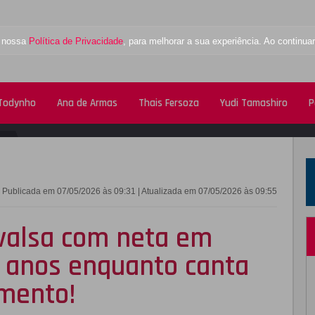
a nossa
Política de Privacidade
, para melhorar a sua experiência. Ao contin
 Todynho
Ana de Armas
Thais Fersoza
Yudi Tamashiro
P
FACEBOOK
TWITTE
Publicada em 07/05/2026 às 09:31 | Atualizada em 07/05/2026 às 09:55
valsa com neta em
5 anos enquanto canta
omento!