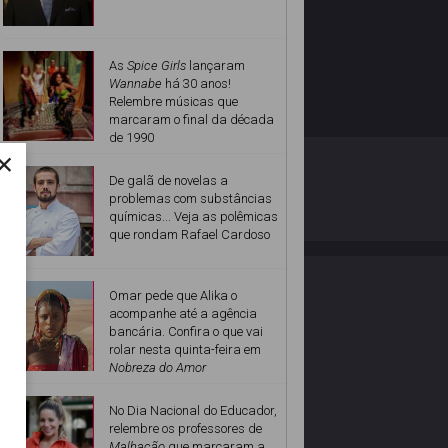
As
Spice Girls
lançaram
Wannabe
há 30 anos!
Relembre músicas que
marcaram o final da década
de 1990
×
O ESTRELANDO
POLÍTICA DE PRIVACIDADE
De galã de novelas a
problemas com substâncias
químicas... Veja as polêmicas
Desenvolvido por
que rondam Rafael Cardoso
Omar pede que Alika o
acompanhe até a agência
bancária. Confira o que vai
rolar nesta quinta-feira em
Nobreza do Amor
No Dia Nacional do Educador,
relembre os professores de
Malhação
que marcaram a