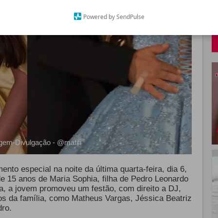
Powered by SendPulse
em-Divulgação - @mafifi
to especial na noite da última quarta-feira, dia 6,
 15 anos de Maria Sophia, filha de Pedro Leonardo
ta, a jovem promoveu um festão, com direito a DJ,
os da família, como Matheus Vargas, Jéssica Beatriz
dro.