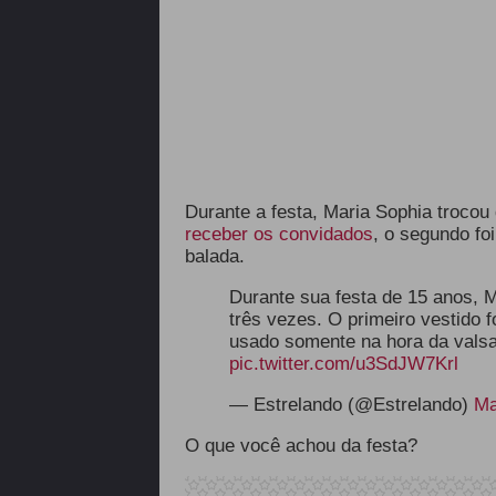
Durante a festa, Maria Sophia trocou
receber os convidados
, o segundo fo
balada.
Durante sua festa de 15 anos, M
três vezes. O primeiro vestido f
usado somente na hora da valsa,
pic.twitter.com/u3SdJW7Krl
— Estrelando (@Estrelando)
Ma
O que você achou da festa?