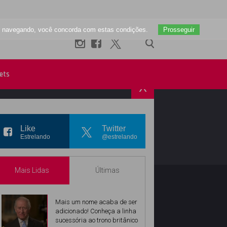
uar navegando, você concorda com estas condições.
Prosseguir
ets
X
R
INSTAGRAM
Like
Twitter
Estrelando
@estrelando
Mais Lidas
Últimas
Mais um nome acaba de ser
adicionado! Conheça a linha
sucessória ao trono britânico