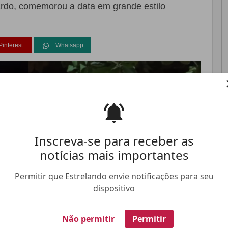
ardo, comemorou a data em grande estilo
Pinterest
Whatsapp
FALE CONOSCO
ANUNCIE NO ESTRELANDO
TRABALHE N
Inscreva-se para receber as
notícias mais importantes
Permitir que Estrelando envie notificações para seu
dispositivo
Não permitir
Permitir