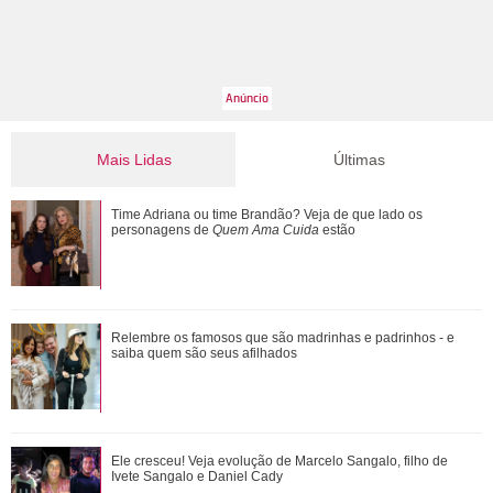
Mais Lidas
Últimas
Cristiano Ronaldo deixa comentário exaltando a noiva em
Time Adriana ou time Brandão? Veja de que lado os
vídeo de Márcia Goldschmidt; enten...
personagens de
Quem Ama Cuida
estão
De Wicked a Petal... Entenda a polêmica que motivou pausa
Relembre os famosos que são madrinhas e padrinhos - e
na carreira de Ariana Grande
saiba quem são seus afilhados
Agrado e Eduarda são prejudicadas pela proximidade com
Ele cresceu! Veja evolução de Marcelo Sangalo, filho de
João Raul. Saiba o que vai acontece...
Ivete Sangalo e Daniel Cady