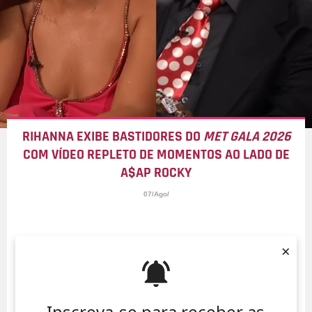
RIHANNA EXIBE BASTIDORES DO
MET GALA 2026
COM VÍDEO REPLETO DE MOMENTOS AO LADO DE
A$AP ROCKY
07/Ago/
×
Inscreva-se para receber as