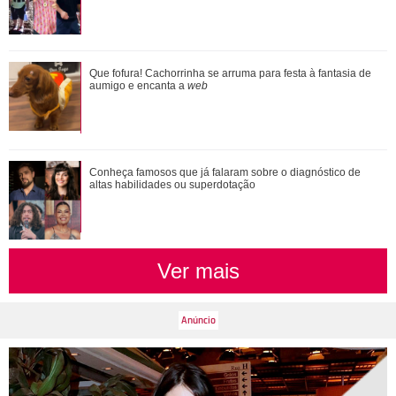
Saiba o que vai acontecer em Coração Acelerado nesta
Que fofura! Cachorrinha se arruma para festa à fantasia de
quarta-feira
aumigo e encanta a
web
Conheça famosos que já falaram sobre o diagnóstico de
altas habilidades ou superdotação
Ver mais