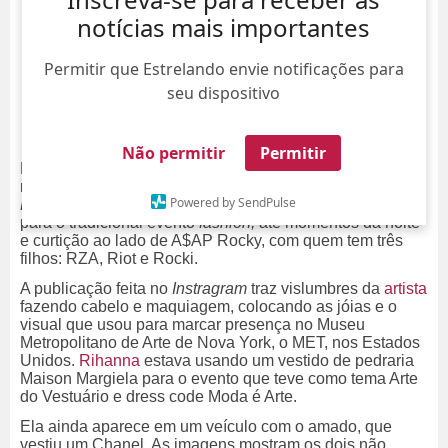
notícias mais importantes
Permitir que Estrelando envie notificações para
seu dispositivo
Não permitir
Permitir
Na noite desta quinta-feira, dia 7, Rihanna atualizou as
redes sociais com um vídeo mostrando os bastidores do
Powered by SendPulse
Met Gala 2026.
A cantora exibiu desde os preparativos
para o tradicional evento
fashion,
até momentos da noite
e curtição ao lado de A$AP Rocky, com quem tem três
filhos: RZA, Riot e Rocki.
A publicação feita no
Instragram
traz vislumbres da
artista
fazendo cabelo e maquiagem, colocando as jóias e o
visual que usou para marcar presença no Museu
Metropolitano de Arte de Nova York, o MET, nos Estados
Unidos.
Rihanna
estava usando um vestido de pedraria
Maison Margiela para o evento que teve como tema Arte
do Vestuário e dress code Moda é Arte.
Ela ainda aparece em um veículo com o amado, que
vestiu um Chanel. As imagens mostram os dois não