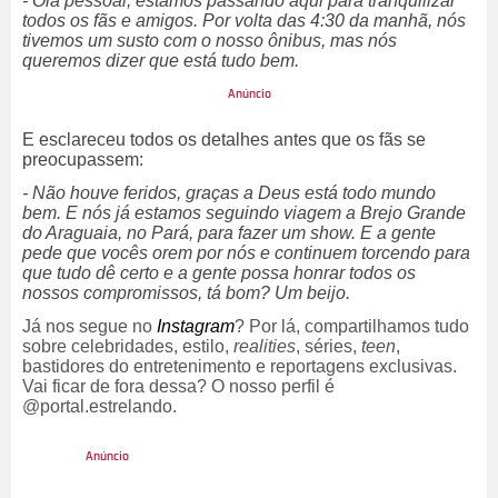
- Olá pessoal, estamos passando aqui para tranquilizar
todos os fãs e amigos. Por volta das 4:30 da manhã, nós
tivemos um susto com o nosso ônibus, mas nós
queremos dizer que está tudo bem.
E esclareceu todos os detalhes antes que os fãs se
preocupassem:
- Não houve feridos, graças a Deus está todo mundo
bem. E nós já estamos seguindo viagem a Brejo Grande
do Araguaia, no Pará, para fazer um show. E a gente
pede que vocês orem por nós e continuem torcendo para
que tudo dê certo e a gente possa honrar todos os
nossos compromissos, tá bom? Um beijo.
Já nos segue no
Instagram
? Por lá, compartilhamos tudo
sobre celebridades, estilo,
realities
, séries,
teen
,
bastidores do entretenimento e reportagens exclusivas.
Vai ficar de fora dessa? O nosso perfil é
@portal.estrelando.