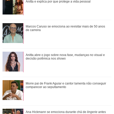
decisão polêmica nos shows
Anitta e explica por que protege a vida pessoal
Rafael Cardoso agradece apoio da família após internação
Marcos Caruso se emociona ao revisitar mais de 50 anos
e desabafa: Escolho seguir com q...
de carreira
Zé Felipe manda recado para Ana Castela durante show e
Anitta abre o jogo sobre nova fase, mudanças no visual e
pede segredo: - Dá problema
decisão polêmica nos
shows
Apaixonados! Pocah e namorado curtem mar, futevôlei e
Morre pai de Frank Aguiar e cantor lamenta não conseguir
trocam beijos na praia
comparecer ao sepultamento
Produtor de Madonna, William Orbit morre aos 69 anos de
Ana Hickmann se emociona durante chá de
lingerie
antes