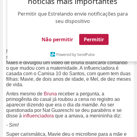
notícias mais importantes
Permitir que Estrelando envie notificações para
seu dispositivo
Não permitir
Permitir
Nesta segunda-feira, dia 11, o perfil nas redes sociais do
Powered by SendPulse
site oficial do Neymar Jr. seguiu no espírito de Dia das
Mães e divulgou um vídeo de Bruna Biancardi contando
o que mudou com a maternidade. A influenciadora é
casada com o Camisa 10 do Santos, com quem tem duas
filhas: Mavie, de dois anos de idade, e Mel, de dez meses
de vida.
Antes mesmo de
Bruna
receber a pergunta, a
primogênita do casal já roubou a cena no registro ao
aparecer dizendo que era o dia
da mamãe
. Ao ser
questionada por Nat Guareschi se deu parabéns e se
disse à
influenciadora
que a amava, a menininha diz:
- Sim!
Super carismática, Mavie deu o microfone para a mãe e