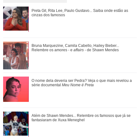
Luma Cesar, filha de Elaine Mickely e César Filho, anuncia
Preta Gil, Rita Lee, Paulo Gustavo... Saiba onde estão as
nascimento do primeiro filho: Ind...
cinzas dos famosos
Luiza Brunet, Ana Hickmann, Rihanna... Veja as famosas
Bruna Marquezine, Camila Cabello, Hailey Bieber...
que já denunciaram violência domést...
Relembre os amores - e
affairs
- de Shawn Mendes
Meghan Markle revela detalhes sobre primeiro dia de aula
O nome dela deveria ser Pedra? Veja o que mais revelou a
da Princesa Lilibet
série documental
Meu Nome é Preta
Além de Shawn Mendes... Relembre os famosos que já se
fantasiaram de Xuxa Meneghel