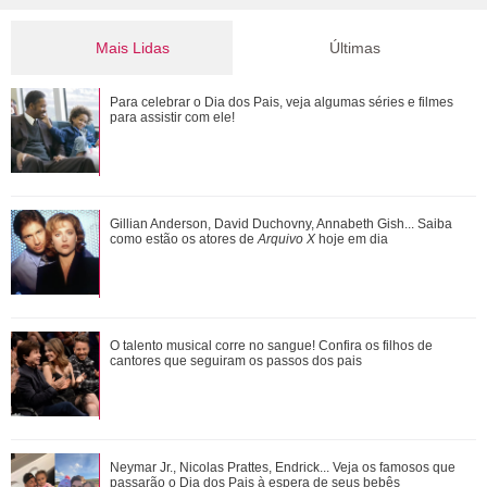
Mais Lidas
Últimas
Morre pai de Lionel Messi aos 68 anos de idade
Para celebrar o Dia dos Pais, veja algumas séries e filmes
para assistir com ele!
Ana Castela responde recado de Zé Felipe em show: Um
Gillian Anderson, David Duchovny, Annabeth Gish... Saiba
goiano me mandou um abraço ontem
como estão os atores de
Arquivo X
hoje em dia
Zé Felipe e Virgínia Fonseca aparecem juntos após
O talento musical corre no sangue! Confira os filhos de
cirurgias das filhas e cantor brinca: Ta...
cantores que seguiram os passos dos pais
Anitta exibe look escolhido para nova turnê e detalhe no pé
Neymar Jr., Nicolas Prattes, Endrick... Veja os famosos que
chama a atenção
passarão o Dia dos Pais à espera de seus bebês