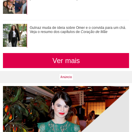
Ariana Grande faz desabafo em show sobre decisão de
Gulnaz muda de ideia sobre Omer e o convida para um chá.
pausar a carreira: Não foi uma reação...
Veja o resumo dos capítulos de
Coração de Mãe
Ver mais