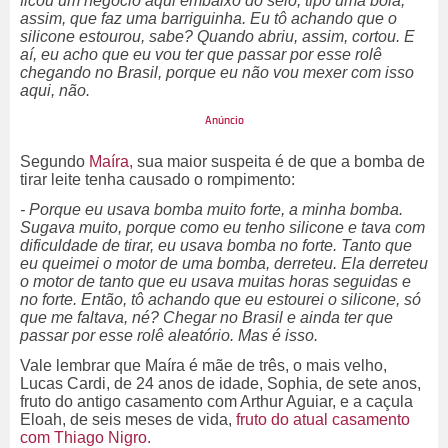
ficou um negócio aqui embaixo do seio, tipo uma bola,
assim, que faz uma barriguinha. Eu tô achando que o
silicone estourou, sabe? Quando abriu, assim, cortou. E
aí, eu acho que eu vou ter que passar por esse rolê
chegando no Brasil, porque eu não vou mexer com isso
aqui, não.
Segundo
Maíra,
sua maior suspeita é de que a bomba de
tirar leite tenha causado o rompimento:
- Porque eu usava bomba muito forte, a minha bomba.
Sugava muito, porque como eu tenho silicone e tava com
dificuldade de tirar, eu usava bomba no forte. Tanto que
eu queimei o motor de uma bomba, derreteu. Ela derreteu
o motor de tanto que eu usava muitas horas seguidas e
no forte. Então, tô achando que eu estourei o silicone, só
que me faltava, né? Chegar no Brasil e ainda ter que
passar por esse rolê aleatório. Mas é isso.
Vale lembrar que Maíra é mãe de três, o mais velho,
Lucas Cardi, de 24 anos de idade, Sophia, de sete anos,
fruto do antigo casamento com Arthur Aguiar, e a caçula
Eloah, de seis meses de vida,
fruto do atual casamento
com Thiago Nigro.