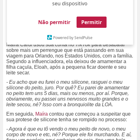
seu dispositivo
Não permitir
Permitir
Powered by SendPulse
Maíra Cardi usou sua conta no
TikTok
para desabafar
sobre mais um perrengue que está passando em sua
viagem para Orlando, nos Estados Unidos, com a família.
Segundo a influenciadora, ela deixou de amamentar a
filha caçula, Eloah, após a pequena ficar doente e seu
leite secar.
- Eu acho que eu furei o meu silicone, rasguei o meu
silicone do peito, juro. Por quê? Eu parei de amamentar
no peito tem uns 5 dias, mais ou menos, por aí. Porque,
obviamente, eu passei uns nervosos muito grandes e o
leite secou, né? Isso com a bronquiolite da LOA.
Em seguida,
Maíra
contou que começou a suspeitar que
sua protese de silicone tenha se rompido no processo:
- Agora é que eu tô vendo o meu peito de novo, o meu
corpo de novo e etc, né? Porque ele foi murchando. E aí,