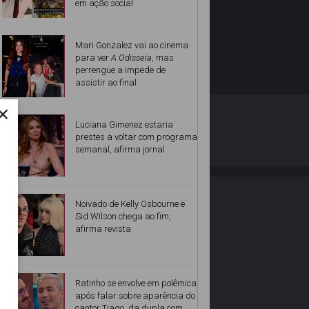
em ação social
Mari Gonzalez vai ao cinema
para ver
A Odisseia
, mas
perrengue a impede de
assistir ao final
×
O ESTRELANDO
POLÍTICA DE PRIVACIDADE
Luciana Gimenez estaria
prestes a voltar com programa
semanal, afirma jornal
Desenvolvido por
Noivado de Kelly Osbourne e
Sid Wilson chega ao fim,
afirma revista
Ratinho se envolve em polêmica
após falar sobre aparência do
cantor Tiago, da dupla com