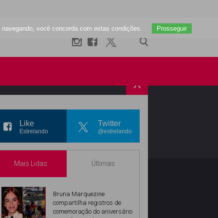
uar navegando, você concorda com estas condições.
Prosseguir
X
R
INSTAGRAM
Like
Twitter
Estrelando
@estrelando
Mais Lidas
Últimas
Bruna Marquezine
compartilha registros de
comemoração do aniversário