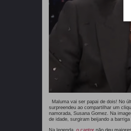
Maluma vai ser papai de dois! No úl
surpreendeu ao compartilhar um cliq
namorada, Susana Gomez. Na imagem,
de idade, surgiram beijando a barri
Na legenda,
o cantor
não deu maiores