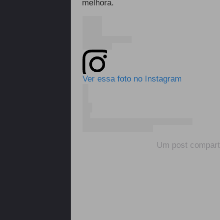
melhora.
Ver essa foto no Instagram
Um post compar