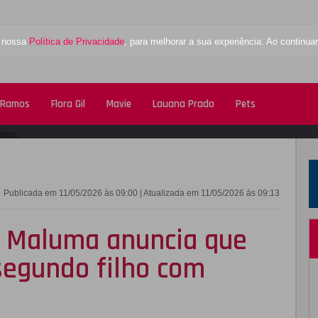
a nossa
Política de Privacidade
, para melhorar a sua experiência. Ao contin
 Ramos
Flora Gil
Mavie
Lauana Prado
Pets
FACEBOOK
TWITTE
Publicada em 11/05/2026 às 09:00 | Atualizada em 11/05/2026 às 09:13
, Maluma anuncia que
segundo filho com