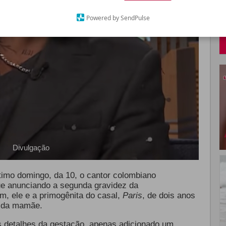
Powered by SendPulse
Divulgação
timo domingo, da 10, o cantor colombiano
ue anunciando a segunda gravidez da
 ele e a primogênita do casal,
Paris
, de dois anos
ga da mamãe.
 detalhes da gestação, apenas adicionado um