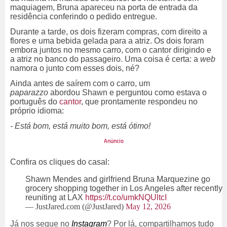
maquiagem, Bruna apareceu na porta de entrada da
residência conferindo o pedido entregue.
Durante a tarde, os dois fizeram compras, com direito a
flores e uma bebida gelada para a atriz. Os dois foram
embora juntos no mesmo carro, com o cantor dirigindo e
a atriz no banco do passageiro. Uma coisa é certa: a
web
namora o junto com esses dois, né?
Ainda antes de saírem com o carro, um
paparazzo
abordou Shawn e perguntou como estava o
português do
cantor
, que prontamente respondeu no
próprio idioma:
- Está bom, está muito bom, está ótimo!
Confira os cliques do casal:
Shawn Mendes and girlfriend Bruna Marquezine go
grocery shopping together in Los Angeles after recently
reuniting at LAX
https://t.co/umkNQUltcI
— JustJared.com (@JustJared)
May 12, 2026
Já nos segue no
Instagram
? Por lá, compartilhamos tudo