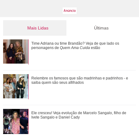
Mais Lidas
Últimas
Emma Heming revela que estava noiva quando conheceu
Time Adriana ou time Brandão? Veja de que lado os
Bruce Willis: Adorava estar perto dele
personagens de
Quem Ama Cuida
estão
Leonardo compra 60 porcos e brinca ao ter dificuldade com
Relembre os famosos que são madrinhas e padrinhos - e
pagamento: Vou pedir ajuda
saiba quem são seus afilhados
Em parceria com Sandy, Laura Pausini lança versão em
Ele cresceu! Veja evolução de Marcelo Sangalo, filho de
português de Quando Chove
Ivete Sangalo e Daniel Cady