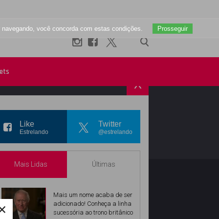
uar navegando, você concorda com estas condições.
Prosseguir
ets
X
R
INSTAGRAM
Like
Twitter
Estrelando
@estrelando
Mais Lidas
Últimas
Mais um nome acaba de ser
×
adicionado! Conheça a linha
sucessória ao trono britânico