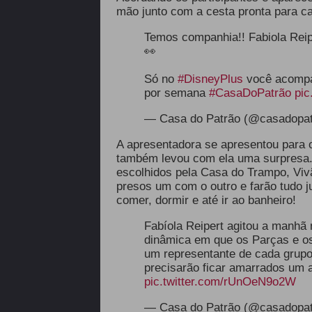
mão junto com a cesta pronta para ca
Temos companhia!! Fabiola Reip
👀
Só no
#DisneyPlus
você acompan
por semana
#CasaDoPatrão
pic
— Casa do Patrão (@casadopa
A apresentadora se apresentou para o
também levou com ela uma surpresa. 
escolhidos pela Casa do Trampo, Vivão
presos um com o outro e farão tudo j
comer, dormir e até ir ao banheiro!
Fabíola Reipert agitou a manhã
dinâmica em que os Parças e o
um representante de cada grupo
precisarão ficar amarrados um 
pic.twitter.com/rUnOeN9o2W
— Casa do Patrão (@casadopa