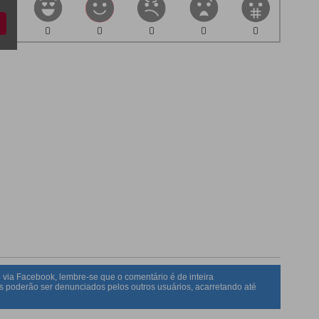
0
0
0
0
0
 via Facebook, lembre-se que o comentário é de inteira
s poderão ser denunciados pelos outros usuários, acarretando até