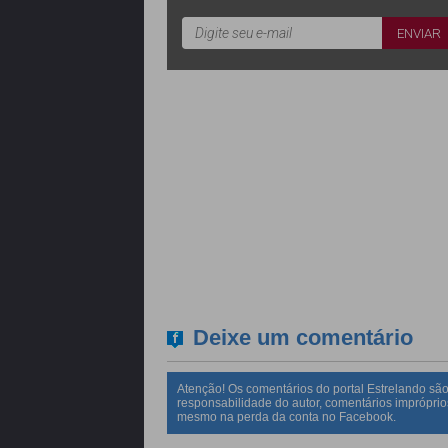
Deixe um comentário
Atenção! Os comentários do portal Estrelando são
responsabilidade do autor, comentários impróprio
mesmo na perda da conta no Facebook.