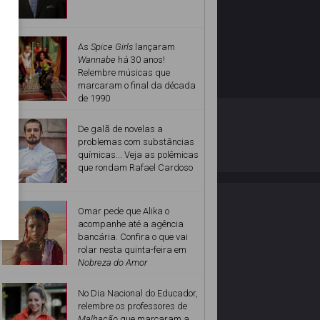
As
Spice Girls
lançaram
Wannabe
há 30 anos!
Relembre músicas que
marcaram o final da década
de 1990
O ESTRELANDO
POLÍTICA DE PRIVACIDADE
De galã de novelas a
problemas com substâncias
químicas... Veja as polêmicas
Desenvolvido por
que rondam Rafael Cardoso
Omar pede que Alika o
acompanhe até a agência
bancária. Confira o que vai
rolar nesta quinta-feira em
Nobreza do Amor
No Dia Nacional do Educador,
relembre os professores de
Malhação
que marcaram a