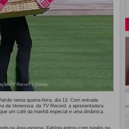
ação-
TV Record
e
Disney
Patrão
nesta quarta-feira, dia 13. Com entrada
ra da Venenosa
, da
TV Record
, a apresentadora
ique um café da manhã especial e uma dinâmica
ndo na área externa, Fabíola entrou com papéis na