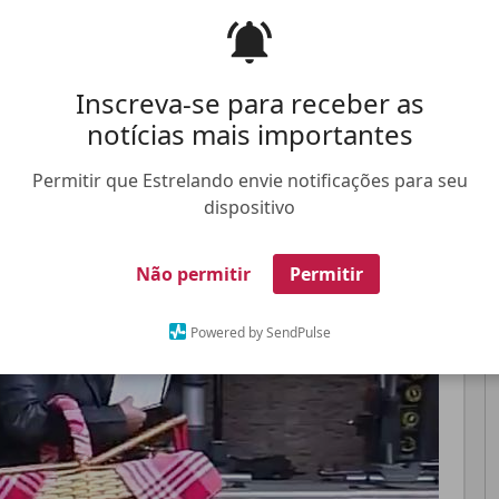
ca tema do programa
A Hora da Venenosa
Inscreva-se para receber as
Pinterest
Whatsapp
notícias mais importantes
Permitir que Estrelando envie notificações para seu
FALE CONOSCO
ANUNCIE NO ESTRELANDO
TRABALHE N
dispositivo
Não permitir
Permitir
Powered by SendPulse