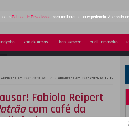
a nossa
Política de Privacidade
, para melhorar a sua experiência. Ao contin
 Todynho
Ana de Armas
Thais Fersoza
Yudi Tamashiro
P
FACEBOOK
TWITTE
Publicada em 13/05/2026 às 10:30 | Atualizada em 13/05/2026 às 12:12
ausar! Fabíola Reipert
atrão
com café da
e dinâmica nova