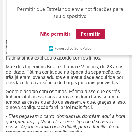
Permitir que Estrelando envie notificações para
seu dispositivo
Não permitir
Permitir
Maturidade é tudo! Durante sua participação no
videocast
Mil e Uma Tretas
, Fátima Bernardes revelou como foi a
Powered by SendPulse
relação com os filhos após o divórcio de William Bonner.
Fátima ainda explicou o acordo com os filhos.
Mãe dos trigêmeos Beatriz, Laura e Vinícius, de 28 anos
de idade, Fátima conta que na época da separação, os
três já eram jovens adultos e a maturidade adquirida por
eles facilitou a ausência de brigas judiciais por visitas.
Sobre o acordo com os filhos, Fátima disse que os três
tinham total acesso aos carros e podiam transitar entre
ambas as casas quando quisessem, e que, graças a isso,
a nova configuração familiar foi mais fácil.
- Eles pegavam o carro, dormiam lá, dormiam aqui a hora
que queriam [...] Nunca teve esse tipo de discussão
nossa. Agora, é óbvio que é difícil, para a família, é um