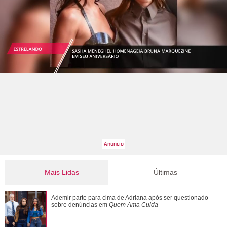
Mais Lidas
Últimas
João Raul diz para Agrado que não está conseguindo
Ademir parte para cima de Adriana após ser questionado
conviver com seu sucesso. Veja os resum...
sobre denúncias em
Quem Ama Cuida