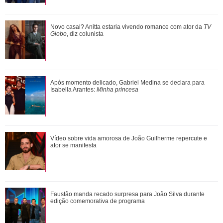
Anitta abre o jogo sobre nova fase, mudanças no visual e
Novo casal? Anitta estaria vivendo romance com ator da
TV
decisão polêmica nos shows
Globo
, diz colunista
Em parceria com Sandy, Laura Pausini lança versão em
Após momento delicado, Gabriel Medina se declara para
português de Quando Chove
Isabella Arantes:
Minha princesa
Após rumores, Alice Carvalho evita definir relação com
Vídeo sobre vida amorosa de João Guilherme repercute e
Anitta e explica por que protege a ...
ator se manifesta
Faustão manda recado surpresa para João Silva durante
edição comemorativa de programa