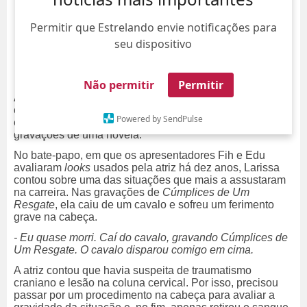
Permitir que Estrelando envie notificações para
seu dispositivo
Não permitir
Permitir
A vida de atriz não é fácil, e Larissa Manoela já
comprovou isso. Em entrevista ao canal
Diva Depressão
,
Powered by SendPulse
ela relembrou o acidente que sofreu durante as
gravações de uma novela.
No bate-papo, em que os apresentadores Fih e Edu
avaliaram
looks
usados pela atriz há dez anos, Larissa
contou sobre uma das situações que mais a assustaram
na carreira. Nas gravações de
Cúmplices de Um
Resgate
, ela caiu de um cavalo e sofreu um ferimento
grave na cabeça.
- Eu quase morri. Caí do cavalo, gravando Cúmplices de
Um Resgate. O cavalo disparou comigo em cima.
A atriz contou que havia suspeita de traumatismo
craniano e lesão na coluna cervical. Por isso, precisou
passar por um procedimento na cabeça para avaliar a