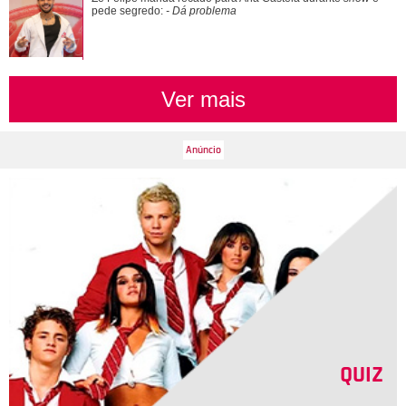
de marido de Sasha Meneghel: Cunhada d...
pede segredo:
- Dá problema
Ver mais
QUIZ