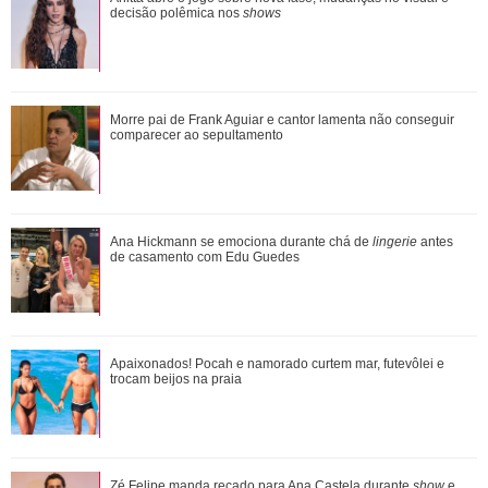
trocam beijos na praia
decisão polêmica nos
shows
Morre pai de Frank Aguiar e cantor lamenta não conseguir
Morre pai de Frank Aguiar e cantor lamenta não conseguir
comparecer ao sepultamento
comparecer ao sepultamento
Pyong Lee e Natália Nasser se casam e compartilham
Ana Hickmann se emociona durante chá de
lingerie
antes
ensaio na neve: Presente mais lindo que a...
de casamento com Edu Guedes
Bruna Biancardi vai disfarçada para 25 de março enquanto
Apaixonados! Pocah e namorado curtem mar, futevôlei e
prepara festa junina fora de époc...
trocam beijos na praia
Bruna Marquezine comemora 31 anos e ganha declaração
Zé Felipe manda recado para Ana Castela durante
show
e