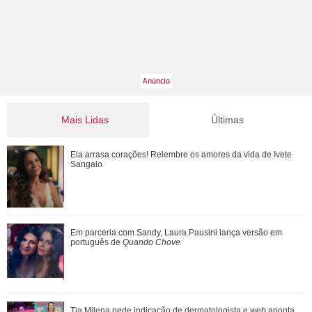
Mais Lidas
Últimas
Omar pede que Alika o acompanhe até a agência bancária.
Ela arrasa corações! Relembre os amores da vida de Ivete
Confira o que vai rolar nesta quin...
Sangalo
João Raul diz para Agrado que não está conseguindo
Em parceria com Sandy, Laura Pausini lança versão em
conviver com seu sucesso. Veja os resum...
português de
Quando Chove
Silvia Buarque revela conversa com a filha após diagnóstico
Tia Milena pede indicação de dermatologista e
web
aponta